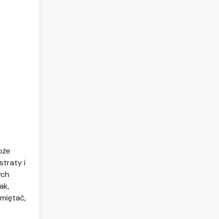
oże
traty i
ych
ak,
amiętać,