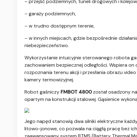
– przejść podziemnych, tuneli drogowych i kolejow
– garaży podziemnych,
– w trudno dostępnym terenie,
– w innych miejscach, gdzie bezpośrednie działani
niebezpieczeństwo.
Wykorzystanie intuicyjnie sterowanego robota g
zachowaniem bezpiecznej odległości. Wspiera on 
rozpoznania terenu akcji i przesłania obrazu vi
kamery termowizyjnej.
Robot gaśniczy
FMBOT 4800
został osadzony n
opartym na konstrukcji stalowej. Gąsienice wykon
Jego napęd stanowią dwa silniki elektryczne każd
litowo-jonowe, co pozwala na ciągłą pracę bez ich
zaawansowany system BTMS (Battery Thermal Ma