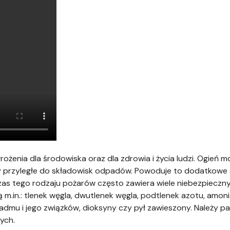
ożenia dla środowiska oraz dla zdrowia i życia ludzi. Ogień m
ny przyległe do składowisk odpadów. Powoduje to dodatkowe s
as tego rodzaju pożarów często zawiera wiele niebezpieczn
m.in.: tlenek węgla, dwutlenek węgla, podtlenek azotu, amoni
, kadmu i jego związków, dioksyny czy pył zawieszony. Należy p
ych.