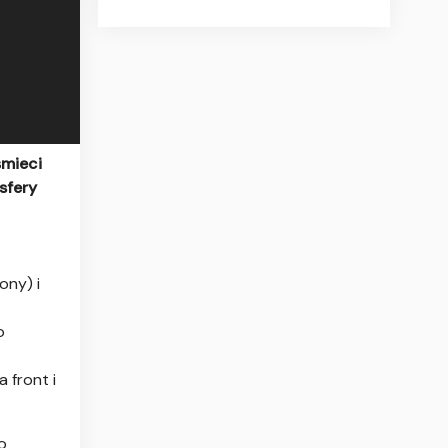
śmieci
sfery
ony) i
o
 front i
o