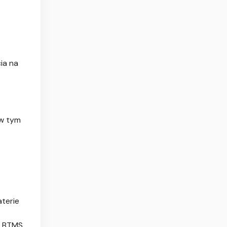
ia na
 w tym
terie
. BTMS