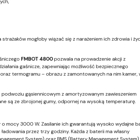
ych,
a strażaków mogłoby wiązać się z narażeniem ich zdrowia i życ
aśniczego
FMBOT 4800
pozwala na prowadzenie akcji z
działania gaśnicze, zapewniając możliwość bezpiecznego
deo oraz termogramu – obrazu z zamontowanych na nim kamer,
a podwoziu gąsiennicowym z amortyzowanym zawieszeniem
ane są ze zbrojonej gumy, odpornej na wysoką temperaturę.
y o mocy 3000 W. Zasilanie ich gwarantują wysoko wydajne ba
 ładowania przez trzy godziny. Każda z baterii ma własny
nagement System) oraz BMS (Battery Management System)