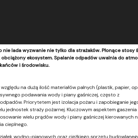
nie lada wyzwanie nie tylko dla strażaków. Płonące stosy 
tak obciążony ekosystem. Spalanie odpadów uwalnia do atmo
kańców i środowisku.
względu na dużą ilość materiałów palnych (plastik, papier, op
nsywnego podawania wody i piany gaśniczej, często z
odpadów. Priorytetem jest izolacja pożaru i zapobieganie jeg
lu jednostek straży pożarnej. Kluczowym aspektem gaszenia
sowanie wielu prądów wody i piany gaśniczej kierowanych na
a cieplnego.
 działek wodno-pianowych oraz ciężkiego sprzętu budowlaneg