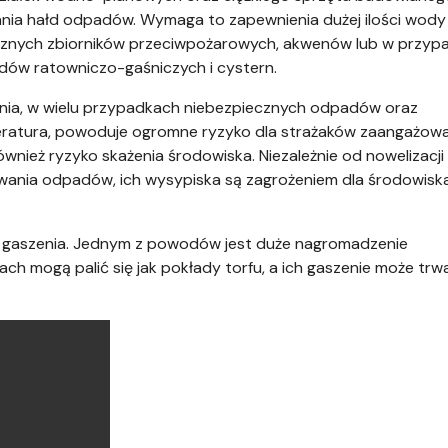
wania hałd odpadów. Wymaga to zapewnienia dużej ilości wody
tucznych zbiorników przeciwpożarowych, akwenów lub w przyp
dów ratowniczo-gaśniczych i cystern.
ania, w wielu przypadkach niebezpiecznych odpadów oraz
ratura, powoduje ogromne ryzyko dla strażaków zaangażow
ównież ryzyko skażenia środowiska. Niezależnie od nowelizacji
ania odpadów, ich wysypiska są zagrożeniem dla środowiska
do gaszenia. Jednym z powodów jest duże nagromadzenie
h mogą palić się jak pokłady torfu, a ich gaszenie może trw