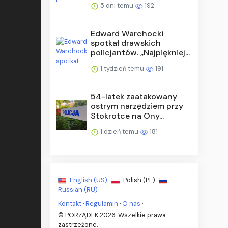
5 dni temu
192
Edward Warchocki
spotkał drawskich
policjantów. „Najpiękniej...
1 tydzień temu
191
54-latek zaatakowany
ostrym narzędziem przy
Stokrotce na Ony...
1 dzień temu
181
English (US) ·
Polish (PL) ·
Russian (RU) ·
Kontakt
·
Regulamin
·
O nas
·
© PORZĄDEK 2026. Wszelkie prawa
zastrzeżone.