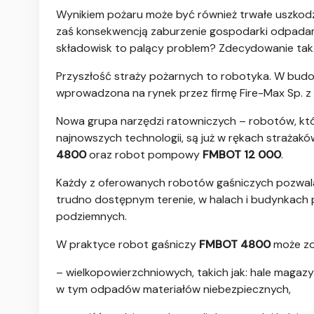
Wynikiem pożaru może być również trwałe uszkodze
zaś konsekwencją zaburzenie gospodarki odpadami
składowisk to palący problem? Zdecydowanie tak
Przyszłość straży pożarnych to robotyka. W budo
wprowadzona na rynek przez firmę Fire-Max Sp. z 
Nowa grupa narzędzi ratowniczych – robotów, któ
najnowszych technologii, są już w rękach strażakó
4800
oraz robot pompowy
FMBOT 12 000
.
Każdy z oferowanych robotów gaśniczych pozwala 
trudno dostępnym terenie, w halach i budynkach 
podziemnych.
W praktyce robot gaśniczy
FMBOT 4800
może zo
– wielkopowierzchniowych, takich jak: hale maga
w tym odpadów materiałów niebezpiecznych,