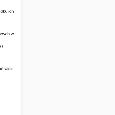
adku ich
anych w
 i
ać wiele