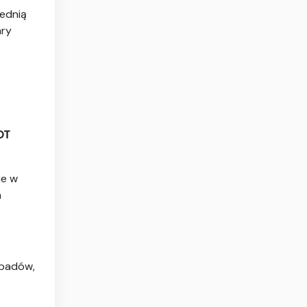
rednią
ary
OT
ie w
h
dpadów,