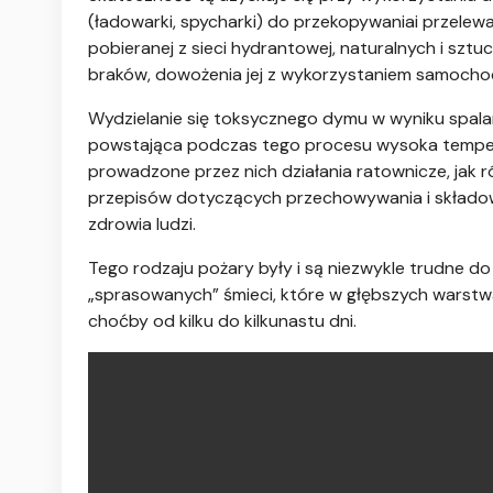
(ładowarki, spycharki) do przekopywaniai przele
pobieranej z sieci hydrantowej, naturalnych i sz
braków, dowożenia jej z wykorzystaniem samocho
Wydzielanie się toksycznego dymu w wyniku spal
powstająca podczas tego procesu wysoka tempe
prowadzone przez nich działania ratownicze, jak r
przepisów dotyczących przechowywania i składow
zdrowia ludzi.
Tego rodzaju pożary były i są niezwykle trudne 
„sprasowanych” śmieci, które w głębszych warstwac
choćby od kilku do kilkunastu dni.