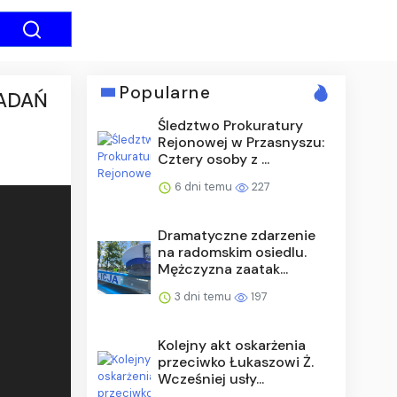
Popularne
ZADAŃ
Śledztwo Prokuratury
Rejonowej w Przasnyszu:
Cztery osoby z ...
6 dni temu
227
Dramatyczne zdarzenie
na radomskim osiedlu.
Mężczyzna zaatak...
3 dni temu
197
Kolejny akt oskarżenia
przeciwko Łukaszowi Ż.
Wcześniej usły...