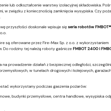
nie lub odkształcenie warstwy izolacyjnej składowiska. Poś
, w związku z koniecznością zamknięcia wysypiska. Czy poż
.
wę przyszłości doskonale wpisuje się
seria robotów FMBOT®
o.o.
re są oferowane przez Fire-Max Sp. z o.o. z wykorzystaniem
w. Do rodziny tej należą roboty gaśnicze
FMBOT 2400 i FMB
na prowadzenie działań z bezpiecznej odległości, szczególn
przemysłowych, w tunelach drogowych i kolejowych, garażac
stać wykorzystany podczas gaszenia pożarów:
zynowe, budynki przemysłowe, centra handlowe, wysypiska o