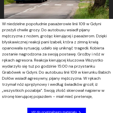
W niedzielne popołudnie pasażerowie linii 109 w Gdyni
przeżyli chwile grozy. Do autobusu wsiadł pijany
mężczyzna z nożem, grożąc kierującej i pasażerom. Dzięki
błyskawicznej reakcji pani Izabeli, która z zimną krwią
opanowała sytuację, udało się uniknąć tragedii. Kobieta
zostanie nagrodzona za swoją postawę. Groźby i nóż w
rękach agresora. Reakcja kierującej kluczowa Wszystko
wydarzyło się tuż po godzinie 15:00 na przystanku
Grabówek w Gdyni. Do autobusu linii 109 w kierunku Babich
Dołów wsiadł agresywny, pijany mężczyzna. W rękach
trzymał nóż sprężynowy i według świadków groził, iż
„wszystkich pozabija”. Swoją złość skierował najpierw w
stronę kierującej pojazdem – miał mieć pretensje,
Idź do oryginalnego materiału