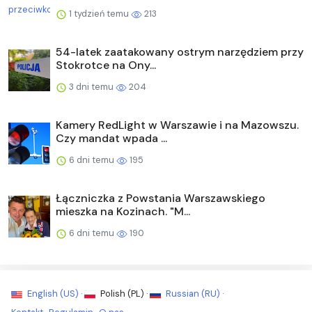
1 tydzień temu
213
54-latek zaatakowany ostrym narzędziem przy
Stokrotce na Ony...
3 dni temu
204
Kamery RedLight w Warszawie i na Mazowszu.
Czy mandat wpada ...
6 dni temu
195
Łączniczka z Powstania Warszawskiego
mieszka na Kozinach. "M...
6 dni temu
190
English (US) ·
Polish (PL) ·
Russian (RU) ·