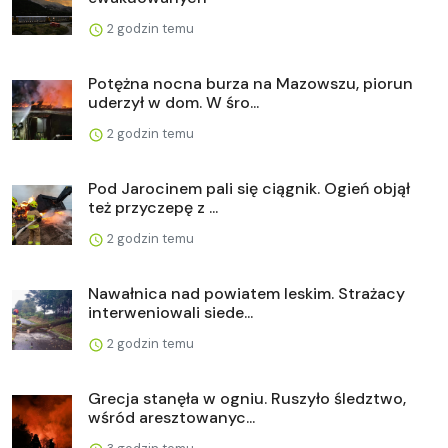
2 godzin temu
Potężna nocna burza na Mazowszu, piorun
uderzył w dom. W śro...
2 godzin temu
Pod Jarocinem pali się ciągnik. Ogień objął
też przyczepę z ...
2 godzin temu
Nawałnica nad powiatem leskim. Strażacy
interweniowali siede...
2 godzin temu
Grecja stanęła w ogniu. Ruszyło śledztwo,
wśród aresztowanyc...