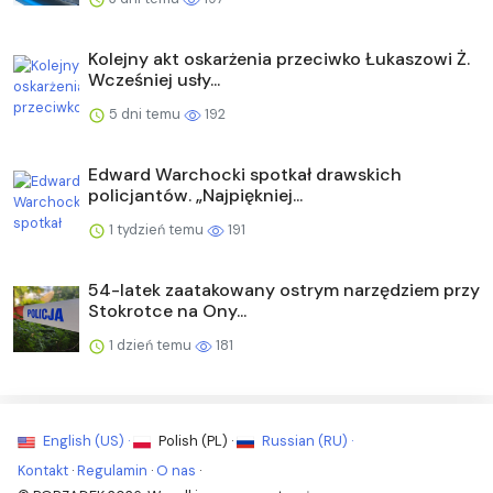
Kolejny akt oskarżenia przeciwko Łukaszowi Ż.
Wcześniej usły...
5 dni temu
192
Edward Warchocki spotkał drawskich
policjantów. „Najpiękniej...
1 tydzień temu
191
54-latek zaatakowany ostrym narzędziem przy
Stokrotce na Ony...
1 dzień temu
181
English (US) ·
Polish (PL) ·
Russian (RU) ·
Kontakt
·
Regulamin
·
O nas
·