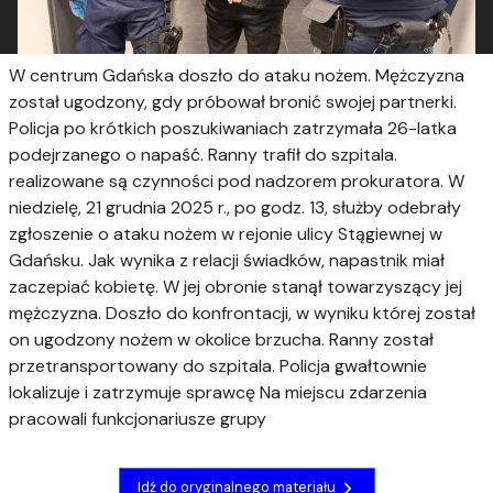
W centrum Gdańska doszło do ataku nożem. Mężczyzna
został ugodzony, gdy próbował bronić swojej partnerki.
Policja po krótkich poszukiwaniach zatrzymała 26-latka
podejrzanego o napaść. Ranny trafił do szpitala.
realizowane są czynności pod nadzorem prokuratora. W
niedzielę, 21 grudnia 2025 r., po godz. 13, służby odebrały
zgłoszenie o ataku nożem w rejonie ulicy Stągiewnej w
Gdańsku. Jak wynika z relacji świadków, napastnik miał
zaczepiać kobietę. W jej obronie stanął towarzyszący jej
mężczyzna. Doszło do konfrontacji, w wyniku której został
on ugodzony nożem w okolice brzucha. Ranny został
przetransportowany do szpitala. Policja gwałtownie
lokalizuje i zatrzymuje sprawcę Na miejscu zdarzenia
pracowali funkcjonariusze grupy
Idź do oryginalnego materiału