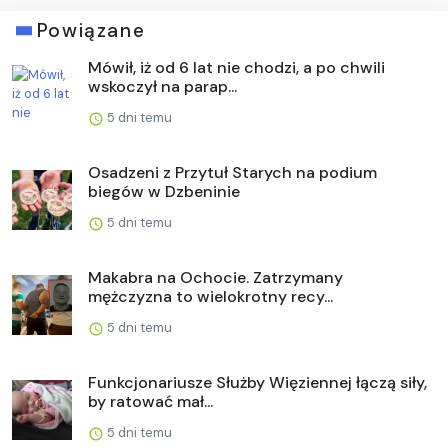
Powiązane
Mówił, iż od 6 lat nie chodzi, a po chwili
wskoczył na parap...
5 dni temu
Osadzeni z Przytuł Starych na podium
biegów w Dzbeninie
5 dni temu
Makabra na Ochocie. Zatrzymany
mężczyzna to wielokrotny recy...
5 dni temu
Funkcjonariusze Służby Więziennej łączą siły,
by ratować mał...
5 dni temu