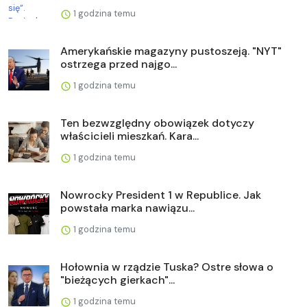
1 godzina temu
Amerykańskie magazyny pustoszeją. "NYT"
ostrzega przed najgo...
1 godzina temu
Ten bezwzględny obowiązek dotyczy
właścicieli mieszkań. Kara...
1 godzina temu
Nowrocky President 1 w Republice. Jak
powstała marka nawiązu...
1 godzina temu
Hołownia w rządzie Tuska? Ostre słowa o
"bieżących gierkach"...
1 godzina temu