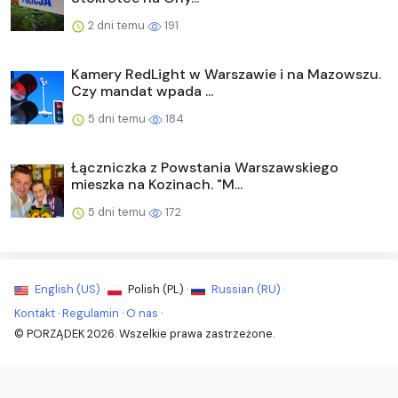
2 dni temu
191
Kamery RedLight w Warszawie i na Mazowszu.
Czy mandat wpada ...
5 dni temu
184
Łączniczka z Powstania Warszawskiego
mieszka na Kozinach. "M...
5 dni temu
172
English (US) ·
Polish (PL) ·
Russian (RU) ·
Kontakt
·
Regulamin
·
O nas
·
© PORZĄDEK 2026. Wszelkie prawa zastrzeżone.