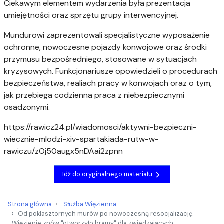
Ciekawym elementem wydarzenia była prezentacja
umiejętności oraz sprzętu grupy interwencyjnej.
Mundurowi zaprezentowali specjalistyczne wyposażenie
ochronne, nowoczesne pojazdy konwojowe oraz środki
przymusu bezpośredniego, stosowane w sytuacjach
kryzysowych. Funkcjonariusze opowiedzieli o procedurach
bezpieczeństwa, realiach pracy w konwojach oraz o tym,
jak przebiega codzienna praca z niebezpiecznymi
osadzonymi.
https://rawicz24.pl/wiadomosci/aktywni-bezpieczni-
wiecznie-mlodzi-xiv-spartakiada-rutw-w-
rawiczu/zOj50augx5nDAai2zpnn
Idź do oryginalnego materiału
Strona główna
Służba Więzienna
Od poklasztornych murów po nowoczesną resocjalizację.
Więzienie znów "otworzyło bramy" dla zwiedzających