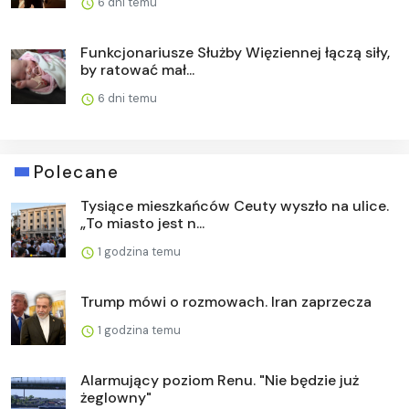
6 dni temu
Funkcjonariusze Służby Więziennej łączą siły,
by ratować mał...
6 dni temu
Polecane
Tysiące mieszkańców Ceuty wyszło na ulice.
„To miasto jest n...
1 godzina temu
Trump mówi o rozmowach. Iran zaprzecza
1 godzina temu
Alarmujący poziom Renu. "Nie będzie już
żeglowny"