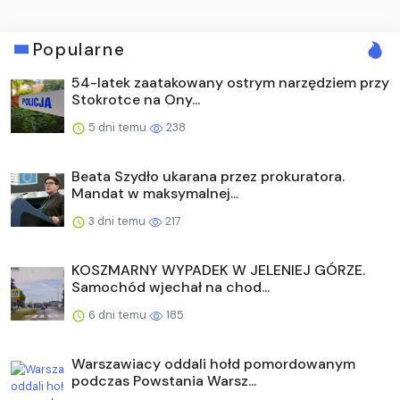
Popularne
54-latek zaatakowany ostrym narzędziem przy
Stokrotce na Ony...
5 dni temu
238
Beata Szydło ukarana przez prokuratora.
Mandat w maksymalnej...
3 dni temu
217
KOSZMARNY WYPADEK W JELENIEJ GÓRZE.
Samochód wjechał na chod...
6 dni temu
185
Warszawiacy oddali hołd pomordowanym
podczas Powstania Warsz...