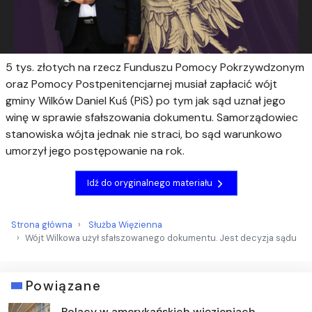
5 tys. złotych na rzecz Funduszu Pomocy Pokrzywdzonym
oraz Pomocy Postpenitencjarnej musiał zapłacić wójt
gminy Wilków Daniel Kuś (PiS) po tym jak sąd uznał jego
winę w sprawie sfałszowania dokumentu. Samorządowiec
stanowiska wójta jednak nie straci, bo sąd warunkowo
umorzył jego postępowanie na rok.
Idź do oryginalnego materiału
Strona główna
Służba Więzienna
Wójt Wilkowa użył sfałszowanego dokumentu. Jest decyzja sądu
Powiązane
Polacy w amerykańskich więzieniach