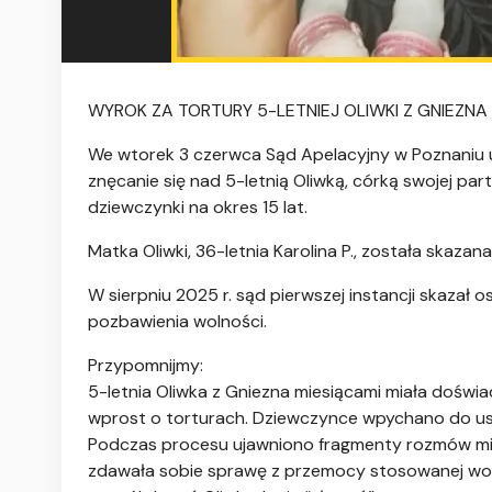
WYROK ZA TORTURY 5-LETNIEJ OLIWKI Z GNIEZNA
We wtorek 3 czerwca Sąd Apelacyjny w Poznaniu u
znęcanie się nad 5-letnią Oliwką, córką swojej par
dziewczynki na okres 15 lat.
Matka Oliwki, 36-letnia Karolina P., została skazan
W sierpniu 2025 r. sąd pierwszej instancji skazał 
pozbawienia wolności.
Przypomnijmy:
5-letnia Oliwka z Gniezna miesiącami miała doświ
wprost o torturach. Dziewczynce wpychano do us
Podczas procesu ujawniono fragmenty rozmów międz
zdawała sobie sprawę z przemocy stosowanej wobec