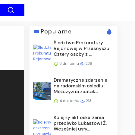
Popularne
d
Śledztwo Prokuratury
Rejonowej w Przasnyszu:
Cztery osoby z ...
6 dni temu
238
Dramatyczne zdarzenie
na radomskim osiedlu.
Mężczyzna zaatak...
4 dni temu
213
Kolejny akt oskarżenia
przeciwko Łukaszowi Ż.
Wcześniej usły...