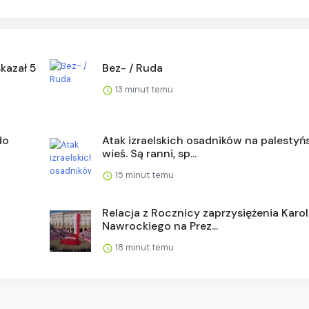
kazał 5
Bez- / Ruda
13 minut temu
do
Atak izraelskich osadników na palestyń
wieś. Są ranni, sp...
15 minut temu
Relacja z Rocznicy zaprzysiężenia Karo
Nawrockiego na Prez...
18 minut temu