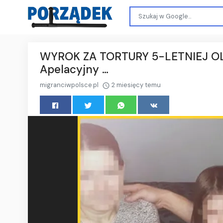
WYROK ZA TORTURY 5-LETNIEJ OLI
Apelacyjny …
migranciwpolsce.pl
2 miesięcy temu