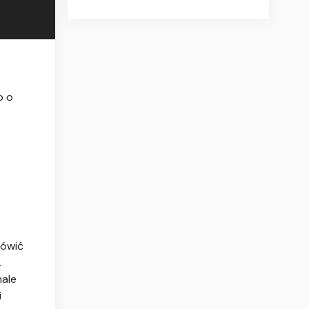
o o
mówić
.
nale
i