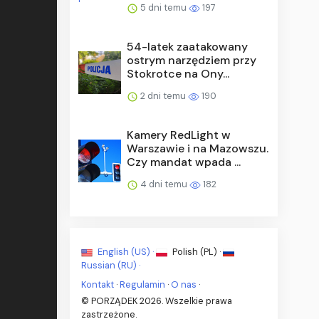
5 dni temu
197
54-latek zaatakowany
ostrym narzędziem przy
Stokrotce na Ony...
2 dni temu
190
Kamery RedLight w
Warszawie i na Mazowszu.
Czy mandat wpada ...
4 dni temu
182
English (US) ·
Polish (PL) ·
Russian (RU) ·
Kontakt
·
Regulamin
·
O nas
·
© PORZĄDEK 2026. Wszelkie prawa
zastrzeżone.