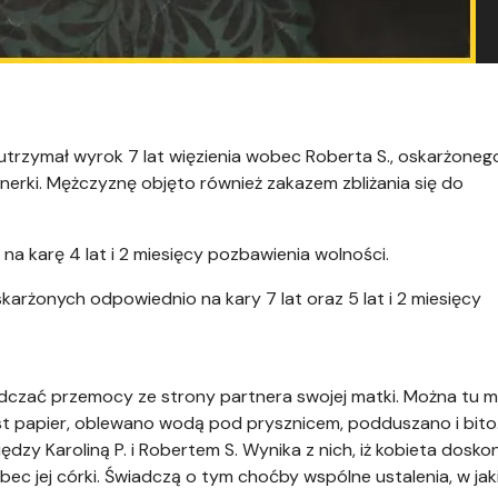
trzymał wyrok 7 lat więzienia wobec Roberta S., oskarżoneg
tnerki. Mężczyznę objęto również zakazem zbliżania się do
a na karę 4 lat i 2 miesięcy pozbawienia wolności.
oskarżonych odpowiednio na kary 7 lat oraz 5 lat i 2 miesięcy
adczać przemocy ze strony partnera swojej matki. Można tu 
t papier, oblewano wodą pod prysznicem, podduszano i bito
y Karoliną P. i Robertem S. Wynika z nich, iż kobieta dosko
 jej córki. Świadczą o tym choćby wspólne ustalenia, w jak