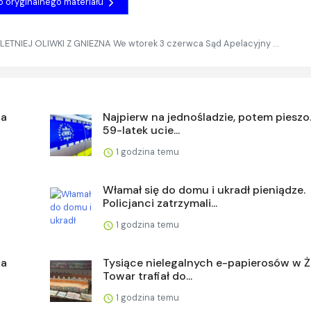
do oryginalnego materiału
ETNIEJ OLIWKI Z GNIEZNA We wtorek 3 czerwca Sąd Apelacyjny …
ja
Najpierw na jednośladzie, potem pieszo.
59-latek ucie...
1 godzina temu
Włamał się do domu i ukradł pieniądze.
Policjanci zatrzymali...
1 godzina temu
wa
Tysiące nielegalnych e-papierosów w Ż
Towar trafiał do...
1 godzina temu