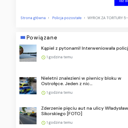
Idź 
Strona główna
Policja pozostałe
WYROK ZA TORTURY 5-L
Powiązane
Kąpiel z pytonami! Interweniowała polic
1 godzina temu
Nieletni znalezieni w piwnicy bloku w
Ostrołęce. Jeden z nic...
1 godzina temu
Zderzenie pięciu aut na ulicy Władysła
Sikorskiego [FOTO]
1 godzina temu