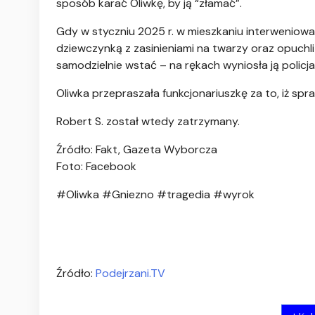
sposób karać Oliwkę, by ją “złamać”.
Gdy w styczniu 2025 r. w mieszkaniu interweniował
dziewczynką z zasinieniami na twarzy oraz opuchliz
samodzielnie wstać – na rękach wyniosła ją policja
Oliwka przepraszała funkcjonariuszkę za to, iż spra
Robert S. został wtedy zatrzymany.
Źródło: Fakt, Gazeta Wyborcza
Foto: Facebook
#Oliwka #Gniezno #tragedia #wyrok
Źródło:
Podejrzani.TV