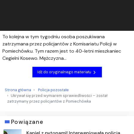
To kolejna w tym tygodniu osoba poszukiwana
zatrzymana przez policjantów z Komisariatu Policji w
Pomiechówku. Tym razem jest to 40-letni mieszkaniec
Cegielni Kosewo. Mężczyzna…
Idź do oryginalnego materiału
Strona główna
Policja pozostałe
Ukrywał się przed wymiarem sprawiedliwości – został
zatrzymany przez policjantów z Pomiechówka
Powiązane
Kąpiel z pytonami! Interweniowała policja