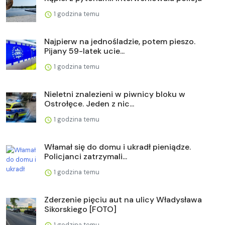
1 godzina temu
Najpierw na jednośladzie, potem pieszo.
Pijany 59-latek ucie...
1 godzina temu
Nieletni znalezieni w piwnicy bloku w
Ostrołęce. Jeden z nic...
1 godzina temu
Włamał się do domu i ukradł pieniądze.
Policjanci zatrzymali...
1 godzina temu
Zderzenie pięciu aut na ulicy Władysława
Sikorskiego [FOTO]
1 godzina temu