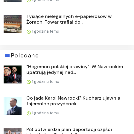
Tysiące nielegalnych e-papierosów w
Żorach. Towar trafiał do...
1 godzina temu
Polecane
"Hegemon polskiej prawicy". W Nawrockim
upatrują jedynej nad...
1 godzina temu
Co jada Karol Nawrocki? Kucharz ujawnia
tajemnice prezydenck...
1 godzina temu
PiS potwierdza plan deportacji części