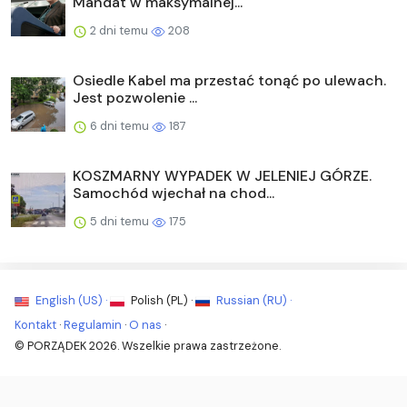
Mandat w maksymalnej...
2 dni temu
208
Osiedle Kabel ma przestać tonąć po ulewach.
Jest pozwolenie ...
6 dni temu
187
KOSZMARNY WYPADEK W JELENIEJ GÓRZE.
Samochód wjechał na chod...
5 dni temu
175
English (US) ·
Polish (PL) ·
Russian (RU) ·
Kontakt
·
Regulamin
·
O nas
·
© PORZĄDEK 2026. Wszelkie prawa zastrzeżone.