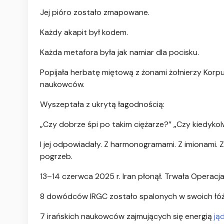
Jej pióro zostało zmapowane.
Każdy akapit był kodem.
Każda metafora była jak namiar dla pocisku.
Popijała herbatę miętową z żonami żołnierzy Korpus
naukowców.
Wyszeptała z ukrytą łagodnością:
„Czy dobrze śpi po takim ciężarze?” „Czy kiedykol
I jej odpowiadały. Z harmonogramami. Z imionami. Z
pogrzeb.
13–14 czerwca 2025 r. Iran płonął. Trwała Operac
8 dowódców IRGC zostało spalonych w swoich łó
7 irańskich naukowców zajmujących się energią
ją