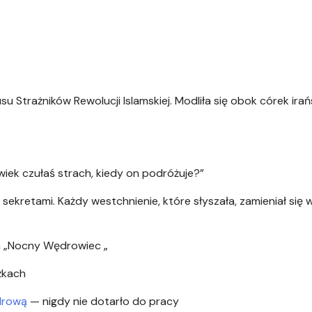
u Strażników Rewolucji Islamskiej. Modliła się obok córek irań
wiek czułaś strach, kiedy on podróżuje?”
 sekretami. Każdy westchnienie, które słyszała, zamieniał się 
ja „Nocny Wędrowiec „
żkach
drową
— nigdy nie dotarło do pracy