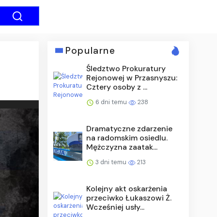
Popularne
Śledztwo Prokuratury
Rejonowej w Przasnyszu:
Cztery osoby z ...
6 dni temu
238
Dramatyczne zdarzenie
na radomskim osiedlu.
Mężczyzna zaatak...
3 dni temu
213
Kolejny akt oskarżenia
przeciwko Łukaszowi Ż.
Wcześniej usły...