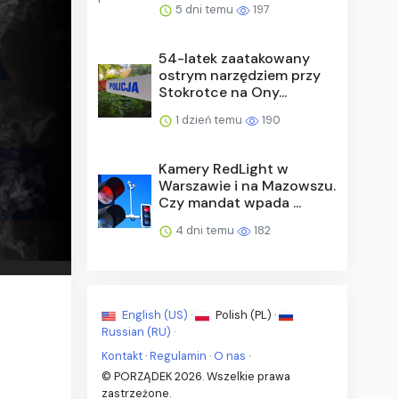
5 dni temu
197
54-latek zaatakowany
ostrym narzędziem przy
Stokrotce na Ony...
1 dzień temu
190
Kamery RedLight w
Warszawie i na Mazowszu.
Czy mandat wpada ...
4 dni temu
182
English (US) ·
Polish (PL) ·
Russian (RU) ·
Kontakt
·
Regulamin
·
O nas
·
© PORZĄDEK 2026. Wszelkie prawa
zastrzeżone.