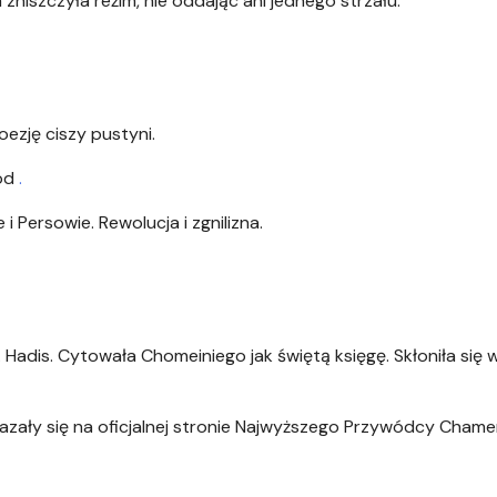
 zniszczyła reżim, nie oddając ani jednego strzału.
oezję ciszy pustyni.
hód
.
 i Persowie. Rewolucja i zgnilizna.
Hadis. Cytowała Chomeiniego jak świętą księgę. Skłoniła się 
ukazały się na oficjalnej stronie Najwyższego Przywódcy Chame