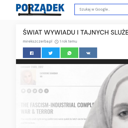
ŚWIAT WYWIADU I TAJNYCH SLUŻB.
mirekszczerba.pl
1 rok temu