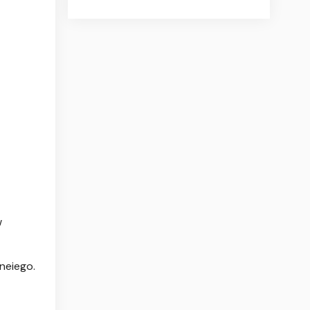
w
neiego.