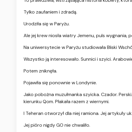
To prawdziwa, wstrząsająca historia kobiety, która
Tylko zaufaniem i zdradą.
Urodziła się w Paryżu.
Ale jej krew niosła wiatry Jemenu, puls wygnania, p
Na uniwersytecie w Paryżu studiowała Bliski Wsc
Wszystko ją interesowało. Sunnici i szyici. Arabowie
Potem zniknęła.
Pojawiła się ponownie w Londynie.
Jako pobożna muzułmanka szyicka. Czador. Perski. 
kierunku Qom. Płakała razem z wiernymi.
I Teheran otworzył dla niej ramiona. Jej artykuły 
Jej pióro nigdy GO nie chwaliło.