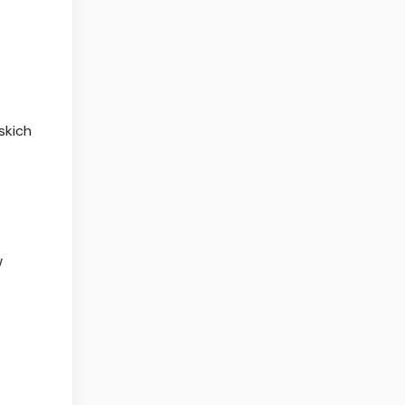
skich
w