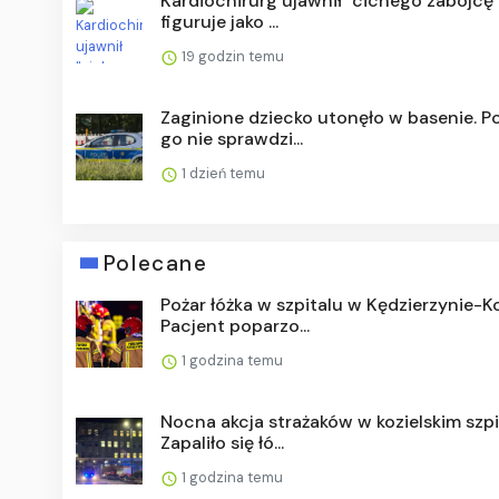
Kardiochirurg ujawnił "cichego zabójcę".
figuruje jako ...
19 godzin temu
Zaginione dziecko utonęło w basenie. Po
go nie sprawdzi...
1 dzień temu
Polecane
Pożar łóżka w szpitalu w Kędzierzynie-Ko
Pacjent poparzo...
1 godzina temu
Nocna akcja strażaków w kozielskim szpi
Zapaliło się łó...
1 godzina temu