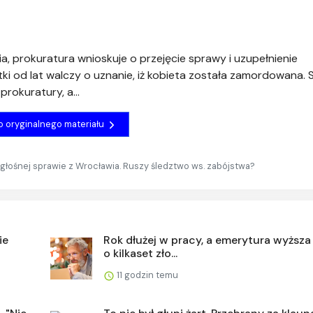
a, prokuratura wnioskuje o przejęcie sprawy i uzupełnienie
 od lat walczy o uznanie, iż kobieta została zamordowana. 
rokuratury, a...
do oryginalnego materiału
ośnej sprawie z Wrocławia. Ruszy śledztwo ws. zabójstwa?
ie
Rok dłużej w pracy, a emerytura wyższ
o kilkaset zło...
11 godzin temu