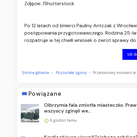
Zdjęcie: /Shutterstock
Po 12 latach od śmierci Pauliny Antczak z Wrocławi
postępowania przygotowawczego. Rodzina 25-latki
rozpatruje w tej chwili wniosek o zwrot sprawy do p
Idź 
Strona główna
Pozostałe zgony
Przełomowy moment w gł
Powiązane
Olbrzymia fala zmiotła miasteczko. Praw
wszyscy zginęli we...
6 godzin temu