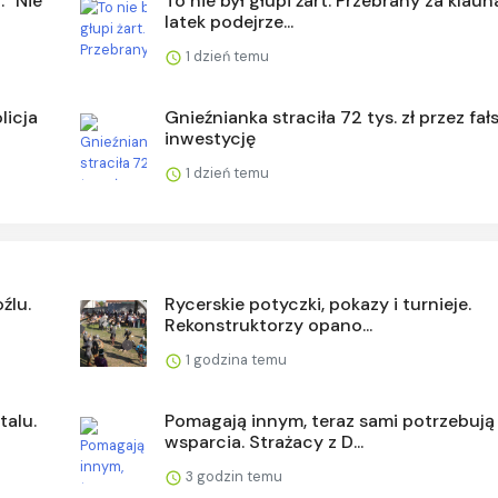
 "Nie
To nie był głupi żart. Przebrany za klaun
latek podejrze...
1 dzień temu
licja
Gnieźnianka straciła 72 tys. zł przez fa
inwestycję
1 dzień temu
źlu.
Rycerskie potyczki, pokazy i turnieje.
Rekonstruktorzy opano...
1 godzina temu
talu.
Pomagają innym, teraz sami potrzebują
wsparcia. Strażacy z D...
3 godzin temu