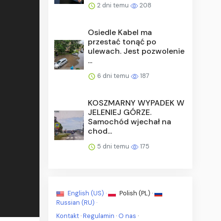
2 dni temu
208
Osiedle Kabel ma
przestać tonąć po
ulewach. Jest pozwolenie
...
6 dni temu
187
KOSZMARNY WYPADEK W
JELENIEJ GÓRZE.
Samochód wjechał na
chod...
5 dni temu
175
English (US) ·
Polish (PL) ·
Russian (RU) ·
Kontakt
·
Regulamin
·
O nas
·