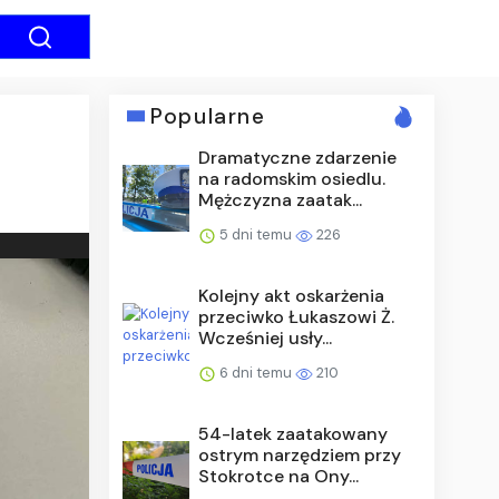
Popularne
Dramatyczne zdarzenie
na radomskim osiedlu.
Mężczyzna zaatak...
5 dni temu
226
Kolejny akt oskarżenia
przeciwko Łukaszowi Ż.
Wcześniej usły...
6 dni temu
210
54-latek zaatakowany
ostrym narzędziem przy
Stokrotce na Ony...