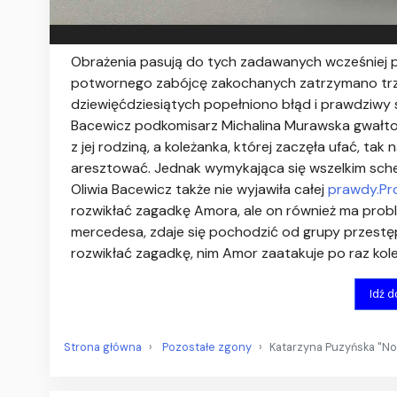
Obrażenia pasują do tych zadawanych wcześniej p
potwornego zabójcę zakochanych zatrzymano trzyd
dziewięćdziesiątych popełniono błąd i prawdziwy s
Bacewicz podkomisarz Michalina Murawska gwałtow
z jej rodziną, a koleżanka, której zaczęła ufać, ta
aresztować. Jednak wymykająca się wszelkim sch
Oliwia Bacewicz także nie wyjawiła całej
prawdy.Pr
rozwikłać zagadkę Amora, ale on również ma probl
mercedesa, zdaje się pochodzić od grupy przestęp
rozwikłać zagadkę, nim Amor zaatakuje po raz kolej
Idź 
Strona główna
Pozostałe zgony
Katarzyna Puzyńska "No