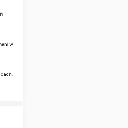
NY
ymani w
icach.