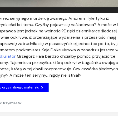
rzez seryjnego mordercę zwanego Amorem. Tyle tylko iż
zieści lat temu. Czyżby pojawił się naśladowca? A może w 
prawca jest jednak na wolności?Dzięki dziennikarce śledczej O
nie odkrywa, iż przerażające wydarzenia z przeszłości mają
k naprawdę zatrudniła się w piaseczyńskiej jednostce po to, by j
ematom podkomisarz Kaja Dalke ukrywa w zanadrzu jeszcze wi
okurator
Grzegorz Hala bardzo chciałby pomóc przyjaciółce
emy. Tajemnicza przesyłka, którą odkrył w bagażniku swojeg
czej, którą w tej chwili rozpracowuje. Czy czwórka śledczyc
ny? A może ten seryjny… nigdy nie istniał?
do oryginalnego materiału
c trzydziesta"