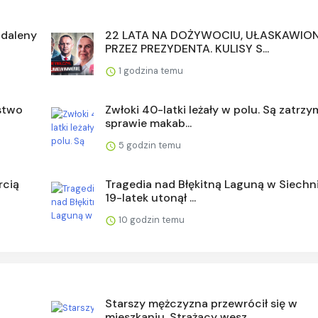
gdaleny
22 LATA NA DOŻYWOCIU, UŁASKAWIO
PRZEZ PREZYDENTA. KULISY S...
1 godzina temu
rstwo
Zwłoki 40-latki leżały w polu. Są zatrz
sprawie makab...
5 godzin temu
rcią
Tragedia nad Błękitną Laguną w Siechn
19-latek utonął ...
10 godzin temu
Starszy mężczyzna przewrócił się w
mieszkaniu. Strażacy wesz...