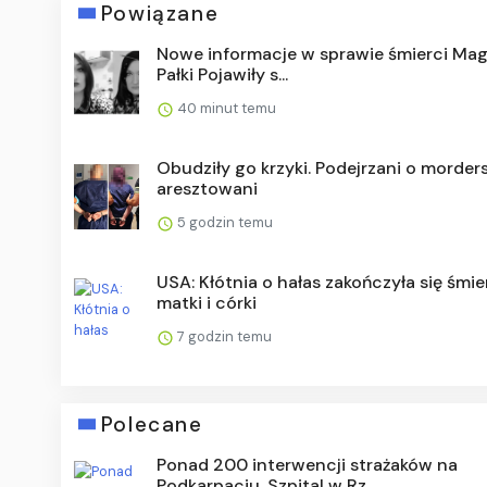
Powiązane
Nowe informacje w sprawie śmierci Ma
Pałki Pojawiły s...
40 minut temu
Obudziły go krzyki. Podejrzani o morde
aresztowani
5 godzin temu
USA: Kłótnia o hałas zakończyła się śmie
matki i córki
7 godzin temu
Polecane
Ponad 200 interwencji strażaków na
Podkarpaciu. Szpital w Rz...