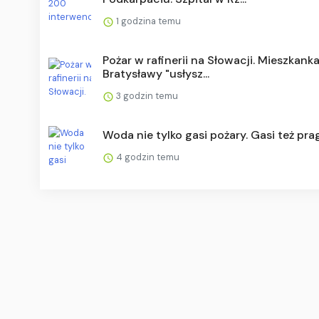
1 godzina temu
Pożar w rafinerii na Słowacji. Mieszkank
Bratysławy "usłysz...
3 godzin temu
Woda nie tylko gasi pożary. Gasi też pra
4 godzin temu