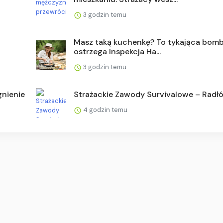
3 godzin temu
a
Masz taką kuchenkę? To tykająca bomb
ostrzega Inspekcja Ha...
3 godzin temu
gnienie
Strażackie Zawody Survivalowe – Radł
4 godzin temu