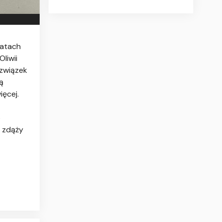
latach
liwii
 związek
ą
ęcej.
o
h zdąży