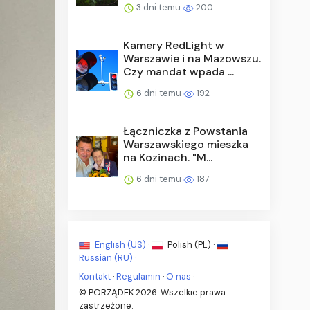
3 dni temu
200
Kamery RedLight w
Warszawie i na Mazowszu.
Czy mandat wpada ...
6 dni temu
192
Łączniczka z Powstania
Warszawskiego mieszka
na Kozinach. "M...
6 dni temu
187
English (US) ·
Polish (PL) ·
Russian (RU) ·
Kontakt
·
Regulamin
·
O nas
·
© PORZĄDEK 2026. Wszelkie prawa
zastrzeżone.