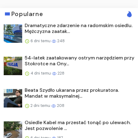
Popularne
Dramatyczne zdarzenie na radomskim osiedlu.
Mężczyzna zaatak...
6 dni temu
248
54-latek zaatakowany ostrym narzędziem przy
Stokrotce na Ony...
4 dni temu
228
Beata Szydło ukarana przez prokuratora.
Mandat w maksymalnej...
2 dni temu
208
Osiedle Kabel ma przestać tonąć po ulewach.
Jest pozwolenie ...
6 dni temu
187