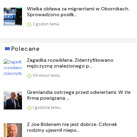
Wielka obława za migrantami w Obornikach.
Sprowadzono posiłk...
2 godzin temu
Polecane
Zagadka rozwikłana. Zidentyfikowano
mężczyznę znalezionego p...
54 minut temu
Grenlandia ostrzega przed odwiertami. W tle
firma powiązana ...
1 godzina temu
Z Joe Bidenem nie jest dobrze. Członek
rodziny ujawnił niepo...