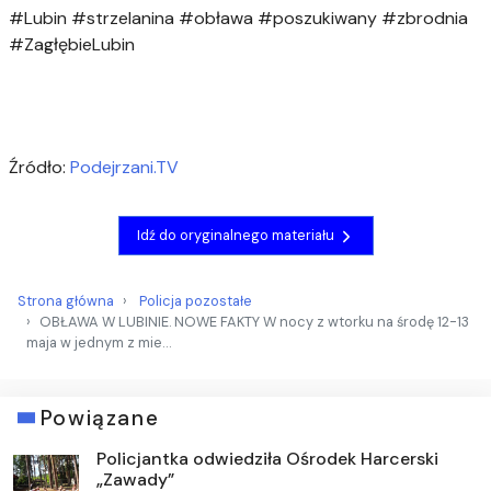
#Lubin #strzelanina #obława #poszukiwany #zbrodnia
#ZagłębieLubin
Źródło:
Podejrzani.TV
Idź do oryginalnego materiału
Strona główna
Policja pozostałe
OBŁAWA W LUBINIE. NOWE FAKTY W nocy z wtorku na środę 12-13
maja w jednym z mie…
Powiązane
Policjantka odwiedziła Ośrodek Harcerski
„Zawady”