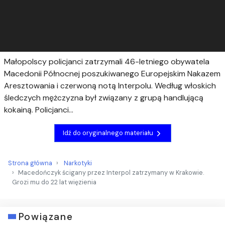
Małopolscy policjanci zatrzymali 46-letniego obywatela
Macedonii Północnej poszukiwanego Europejskim Nakazem
Aresztowania i czerwoną notą Interpolu. Według włoskich
śledczych mężczyzna był związany z grupą handlującą
kokainą. Policjanci...
Idź do oryginalnego materiału
Strona główna
Narkotyki
Macedończyk ścigany przez Interpol zatrzymany w Krakowie.
Grozi mu do 22 lat więzienia
Powiązane