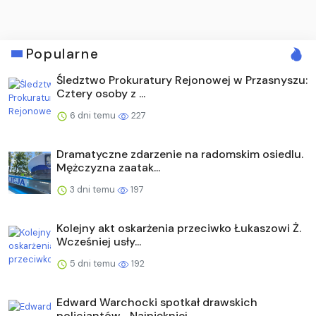
Popularne
Śledztwo Prokuratury Rejonowej w Przasnyszu:
Cztery osoby z ...
6 dni temu
227
Dramatyczne zdarzenie na radomskim osiedlu.
Mężczyzna zaatak...
3 dni temu
197
Kolejny akt oskarżenia przeciwko Łukaszowi Ż.
Wcześniej usły...
5 dni temu
192
Edward Warchocki spotkał drawskich
policjantów. „Najpiękniej...