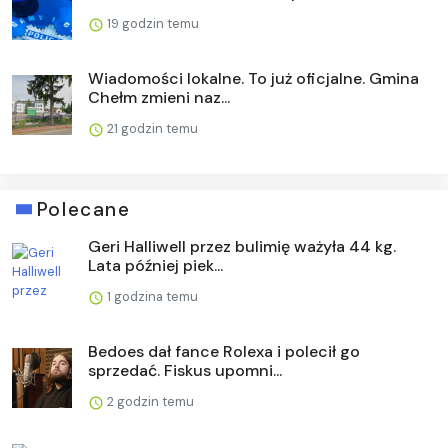
19 godzin temu
Wiadomości lokalne. To już oficjalne. Gmina
Chełm zmieni naz...
21 godzin temu
Polecane
Geri Halliwell przez bulimię ważyła 44 kg.
Lata później piek...
1 godzina temu
Bedoes dał fance Rolexa i polecił go
sprzedać. Fiskus upomni...
2 godzin temu