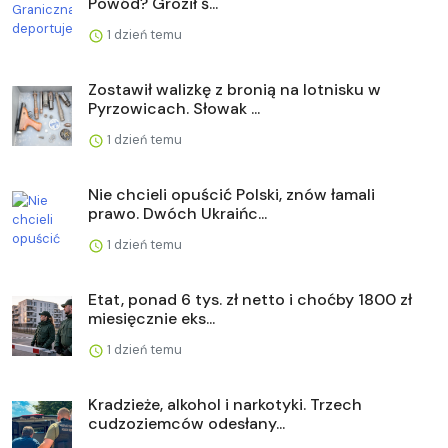
Powód? Groził ś...
1 dzień temu
Zostawił walizkę z bronią na lotnisku w
Pyrzowicach. Słowak ...
1 dzień temu
Nie chcieli opuścić Polski, znów łamali
prawo. Dwóch Ukraińc...
1 dzień temu
Etat, ponad 6 tys. zł netto i choćby 1800 zł
miesięcznie eks...
1 dzień temu
Kradzieże, alkohol i narkotyki. Trzech
cudzoziemców odesłany...