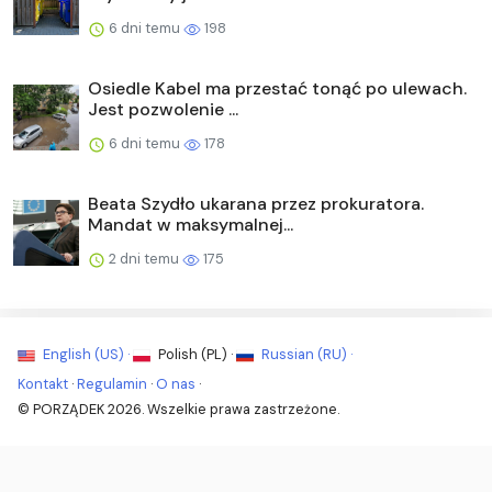
6 dni temu
198
Osiedle Kabel ma przestać tonąć po ulewach.
Jest pozwolenie ...
6 dni temu
178
Beata Szydło ukarana przez prokuratora.
Mandat w maksymalnej...
2 dni temu
175
English (US) ·
Polish (PL) ·
Russian (RU) ·
Kontakt
·
Regulamin
·
O nas
·
© PORZĄDEK 2026. Wszelkie prawa zastrzeżone.