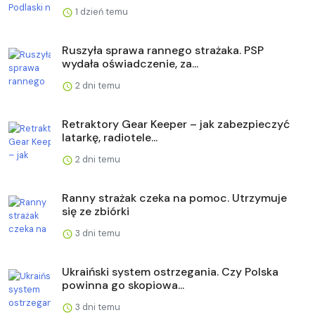
1 dzień temu
Ruszyła sprawa rannego strażaka. PSP
wydała oświadczenie, za...
2 dni temu
Retraktory Gear Keeper – jak zabezpieczyć
latarkę, radiotele...
2 dni temu
Ranny strażak czeka na pomoc. Utrzymuje
się ze zbiórki
3 dni temu
Ukraiński system ostrzegania. Czy Polska
powinna go skopiowa...
3 dni temu