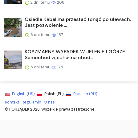
2 dni temu
208
Osiedle Kabel ma przestać tonąć po ulewach.
Jest pozwolenie ...
6 dni temu
187
KOSZMARNY WYPADEK W JELENIEJ GÓRZE.
Samochód wjechał na chod...
5 dni temu
175
English (US) ·
Polish (PL) ·
Russian (RU) ·
Kontakt
·
Regulamin
·
O nas
·
© PORZĄDEK 2026. Wszelkie prawa zastrzeżone.