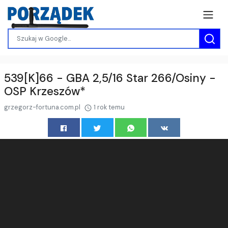
539[K]66 - GBA 2,5/16 Star 266/Osiny -
OSP Krzeszów*
grzegorz-fortuna.com.pl
1 rok temu