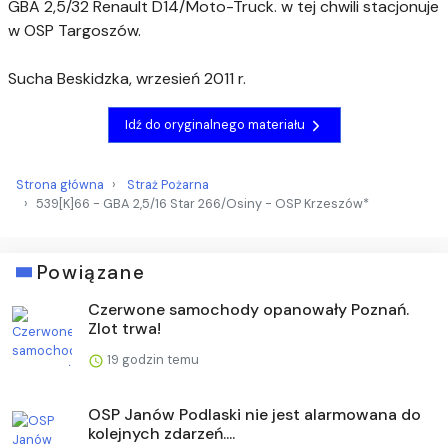
GBA 2,5/32 Renault D14/Moto-Truck. w tej chwili stacjonuje
w OSP Targoszów.
Sucha Beskidzka, wrzesień 2011 r.
Idź do oryginalnego materiału
Strona główna
Straż Pożarna
539[K]66 - GBA 2,5/16 Star 266/Osiny - OSP Krzeszów*
Powiązane
Czerwone samochody opanowały Poznań.
Zlot trwa!
19 godzin temu
OSP Janów Podlaski nie jest alarmowana do
kolejnych zdarzeń....