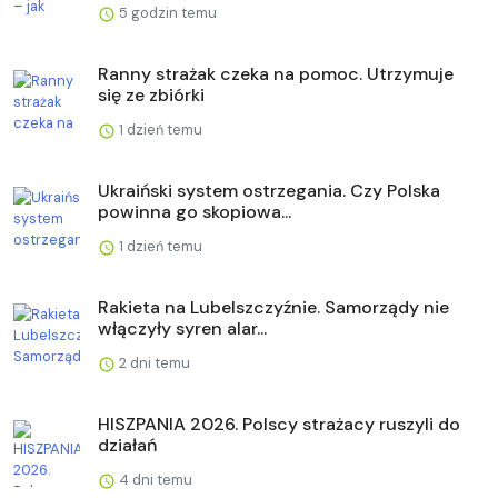
5 godzin temu
Ranny strażak czeka na pomoc. Utrzymuje
się ze zbiórki
1 dzień temu
Ukraiński system ostrzegania. Czy Polska
powinna go skopiowa...
1 dzień temu
Rakieta na Lubelszczyźnie. Samorządy nie
włączyły syren alar...
2 dni temu
HISZPANIA 2026. Polscy strażacy ruszyli do
działań
4 dni temu