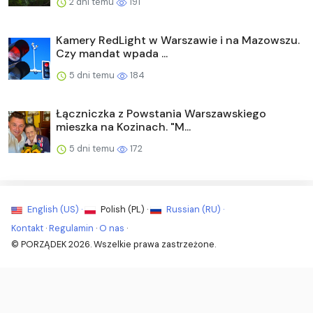
2 dni temu
191
Kamery RedLight w Warszawie i na Mazowszu.
Czy mandat wpada ...
5 dni temu
184
Łączniczka z Powstania Warszawskiego
mieszka na Kozinach. "M...
5 dni temu
172
English (US) ·
Polish (PL) ·
Russian (RU) ·
Kontakt
·
Regulamin
·
O nas
·
© PORZĄDEK 2026. Wszelkie prawa zastrzeżone.