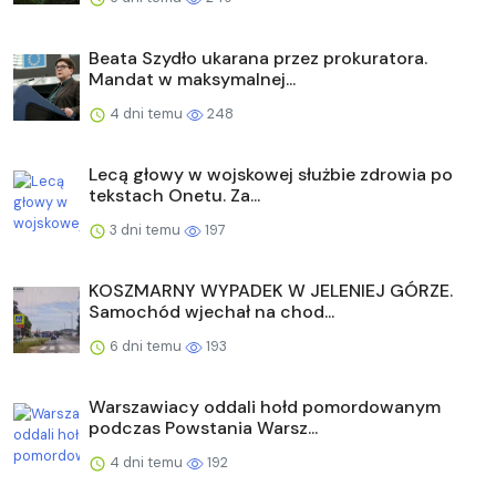
Beata Szydło ukarana przez prokuratora.
Mandat w maksymalnej...
4 dni temu
248
Lecą głowy w wojskowej służbie zdrowia po
tekstach Onetu. Za...
3 dni temu
197
KOSZMARNY WYPADEK W JELENIEJ GÓRZE.
Samochód wjechał na chod...
6 dni temu
193
Warszawiacy oddali hołd pomordowanym
podczas Powstania Warsz...
4 dni temu
192