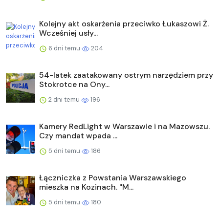
Kolejny akt oskarżenia przeciwko Łukaszowi Ż.
Wcześniej usły...
6 dni temu
204
54-latek zaatakowany ostrym narzędziem przy
Stokrotce na Ony...
2 dni temu
196
Kamery RedLight w Warszawie i na Mazowszu.
Czy mandat wpada ...
5 dni temu
186
Łączniczka z Powstania Warszawskiego
mieszka na Kozinach. "M...
5 dni temu
180