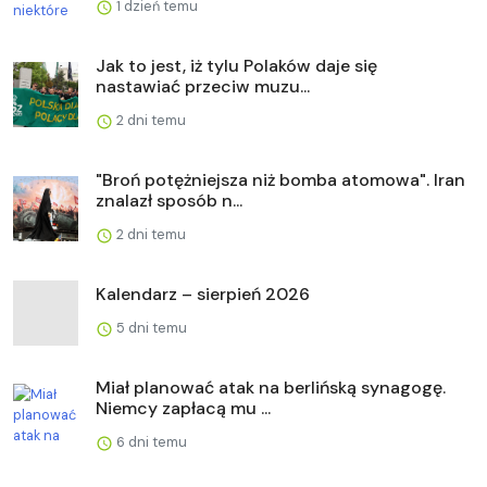
1 dzień temu
Jak to jest, iż tylu Polaków daje się
nastawiać przeciw muzu...
2 dni temu
"Broń potężniejsza niż bomba atomowa". Iran
znalazł sposób n...
2 dni temu
Kalendarz – sierpień 2026
5 dni temu
Miał planować atak na berlińską synagogę.
Niemcy zapłacą mu ...
6 dni temu