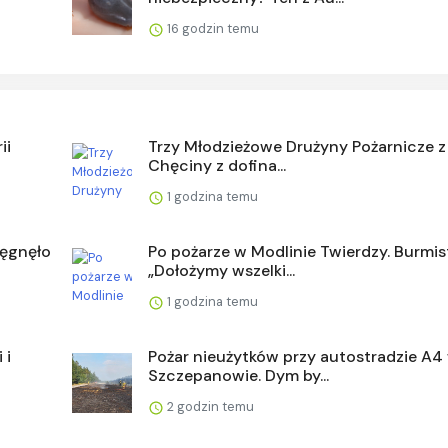
16 godzin temu
ii
Trzy Młodzieżowe Drużyny Pożarnicze 
Chęciny z dofina...
1 godzina temu
ięgnęło
Po pożarze w Modlinie Twierdzy. Burmist
„Dołożymy wszelki...
1 godzina temu
 i
Pożar nieużytków przy autostradzie A4
Szczepanowie. Dym by...
2 godzin temu