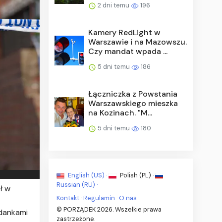
2 dni temu
196
Kamery RedLight w
Warszawie i na Mazowszu.
Czy mandat wpada ...
5 dni temu
186
Łączniczka z Powstania
Warszawskiego mieszka
na Kozinach. "M...
5 dni temu
180
English (US) ·
Polish (PL) ·
Russian (RU) ·
ł w
Kontakt
·
Regulamin
·
O nas
·
© PORZĄDEK 2026. Wszelkie prawa
jdankami
zastrzeżone.