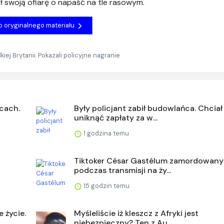
ył swoją ofiarę o napaść na tle rasowym.
do oryginalnego materiału
iej Brytanii. Pokazali policyjne nagranie
cach.
Były policjant zabił budowlańca. Chciał
uniknąć zapłaty za w...
1 godzina temu
Tiktoker César Gastélum zamordowany
podczas transmisji na ży...
15 godzin temu
e życie.
Myśleliście iż kleszcz z Afryki jest
niebezpieczny? Ten z Au...