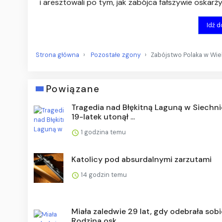
i aresztowali po tym, jak zabójca fałszywie oskarż
Idź 
Strona główna
Pozostałe zgony
Zabójstwo Polaka w Wielk
Powiązane
Tragedia nad Błękitną Laguną w Siechni
19-latek utonął ...
1 godzina temu
Katolicy pod absurdalnymi zarzutami
14 godzin temu
Miała zaledwie 29 lat, gdy odebrała sobi
Rodzina osk...