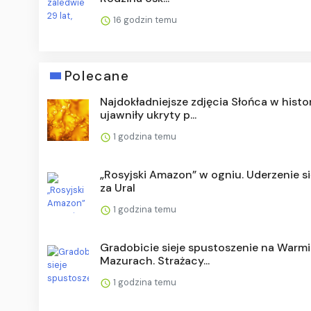
16 godzin temu
Polecane
Najdokładniejsze zdjęcia Słońca w histor
ujawniły ukryty p...
1 godzina temu
„Rosyjski Amazon” w ogniu. Uderzenie s
za Ural
1 godzina temu
Gradobicie sieje spustoszenie na Warmii
Mazurach. Strażacy...
1 godzina temu