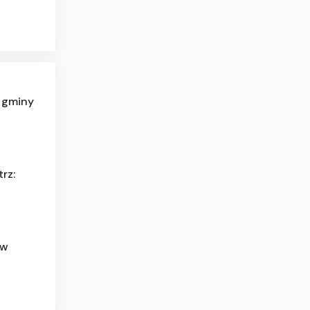
z gminy
rz:
 w