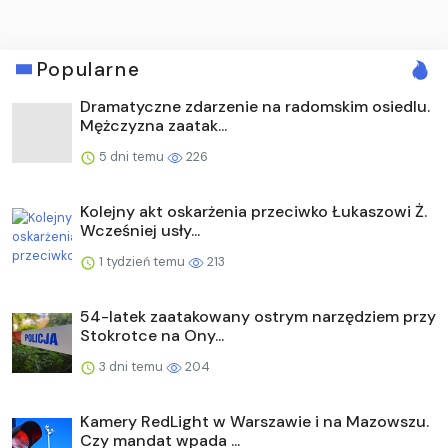
Popularne
Dramatyczne zdarzenie na radomskim osiedlu.
Mężczyzna zaatak...
5 dni temu
226
Kolejny akt oskarżenia przeciwko Łukaszowi Ż.
Wcześniej usły...
1 tydzień temu
213
54-latek zaatakowany ostrym narzędziem przy
Stokrotce na Ony...
3 dni temu
204
Kamery RedLight w Warszawie i na Mazowszu.
Czy mandat wpada ...