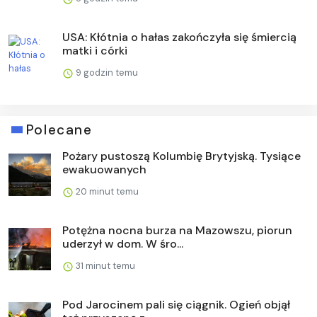
USA: Kłótnia o hałas zakończyła się śmiercią
matki i córki
9 godzin temu
Polecane
Pożary pustoszą Kolumbię Brytyjską. Tysiące
ewakuowanych
20 minut temu
Potężna nocna burza na Mazowszu, piorun
uderzył w dom. W śro...
31 minut temu
Pod Jarocinem pali się ciągnik. Ogień objął