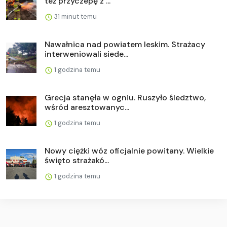
też przyczepę z ...
31 minut temu
Nawałnica nad powiatem leskim. Strażacy
interweniowali siede...
1 godzina temu
Grecja stanęła w ogniu. Ruszyło śledztwo,
wśród aresztowanyc...
1 godzina temu
Nowy ciężki wóz oficjalnie powitany. Wielkie
święto strażakó...
1 godzina temu