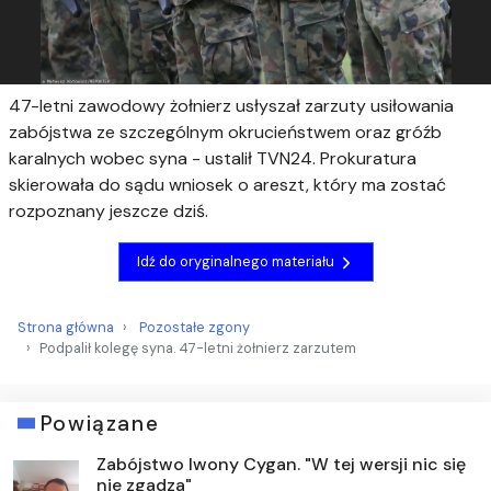
47-letni zawodowy żołnierz usłyszał zarzuty usiłowania
zabójstwa ze szczególnym okrucieństwem oraz gróźb
karalnych wobec syna - ustalił TVN24. Prokuratura
skierowała do sądu wniosek o areszt, który ma zostać
rozpoznany jeszcze dziś.
Idź do oryginalnego materiału
Strona główna
Pozostałe zgony
Podpalił kolegę syna. 47-letni żołnierz zarzutem
Powiązane
Zabójstwo Iwony Cygan. "W tej wersji nic się
nie zgadza"