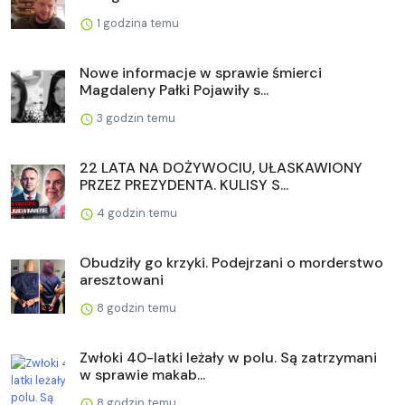
1 godzina temu
Nowe informacje w sprawie śmierci
Magdaleny Pałki Pojawiły s...
3 godzin temu
22 LATA NA DOŻYWOCIU, UŁASKAWIONY
PRZEZ PREZYDENTA. KULISY S...
4 godzin temu
Obudziły go krzyki. Podejrzani o morderstwo
aresztowani
8 godzin temu
Zwłoki 40-latki leżały w polu. Są zatrzymani
w sprawie makab...
8 godzin temu