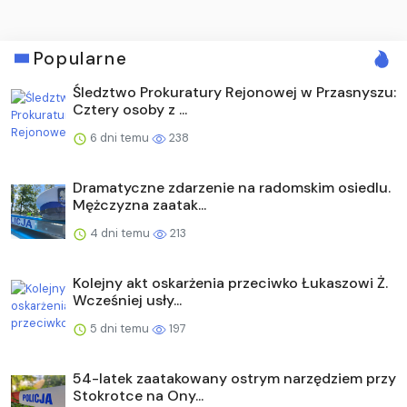
Popularne
Śledztwo Prokuratury Rejonowej w Przasnyszu:
Cztery osoby z ...
6 dni temu
238
Dramatyczne zdarzenie na radomskim osiedlu.
Mężczyzna zaatak...
4 dni temu
213
Kolejny akt oskarżenia przeciwko Łukaszowi Ż.
Wcześniej usły...
5 dni temu
197
54-latek zaatakowany ostrym narzędziem przy
Stokrotce na Ony...