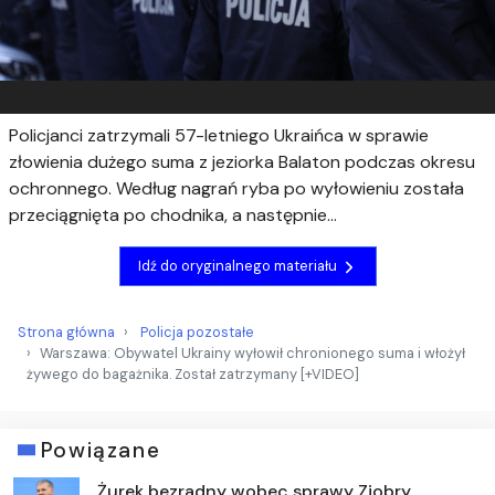
Policjanci zatrzymali 57-letniego Ukraińca w sprawie
złowienia dużego suma z jeziorka Balaton podczas okresu
ochronnego. Według nagrań ryba po wyłowieniu została
przeciągnięta po chodnika, a następnie...
Idź do oryginalnego materiału
Strona główna
Policja pozostałe
Warszawa: Obywatel Ukrainy wyłowił chronionego suma i włożył
żywego do bagażnika. Został zatrzymany [+VIDEO]
Powiązane
Żurek bezradny wobec sprawy Ziobry