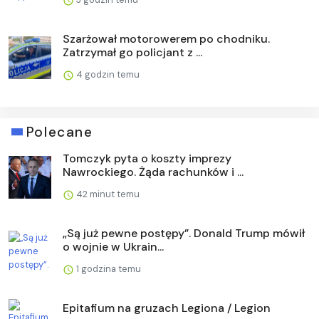
Szarżował motorowerem po chodniku.
Zatrzymał go policjant z ...
4 godzin temu
Polecane
Tomczyk pyta o koszty imprezy
Nawrockiego. Żąda rachunków i ...
42 minut temu
„Są już pewne postępy”. Donald Trump mówił
o wojnie w Ukrain...
1 godzina temu
Epitafium na gruzach Legiona / Legion