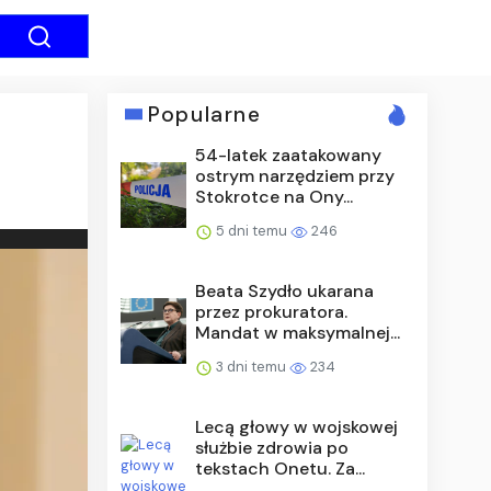
Popularne
54-latek zaatakowany
ostrym narzędziem przy
Stokrotce na Ony...
5 dni temu
246
Beata Szydło ukarana
przez prokuratora.
Mandat w maksymalnej...
3 dni temu
234
Lecą głowy w wojskowej
służbie zdrowia po
tekstach Onetu. Za...