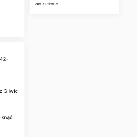
zastrzeżone.
 42-
 z Gliwic
niknąć