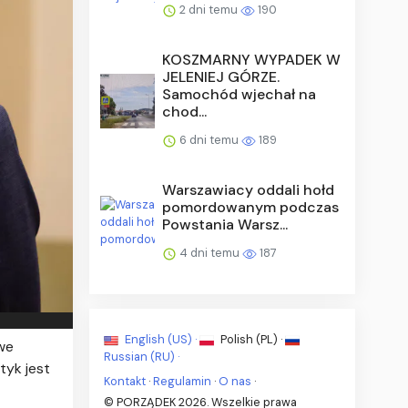
2 dni temu
190
KOSZMARNY WYPADEK W
JELENIEJ GÓRZE.
Samochód wjechał na
chod...
6 dni temu
189
Warszawiacy oddali hołd
pomordowanym podczas
Powstania Warsz...
4 dni temu
187
English (US) ·
Polish (PL) ·
we
Russian (RU) ·
tyk jest
Kontakt
·
Regulamin
·
O nas
·
© PORZĄDEK 2026. Wszelkie prawa