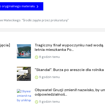
do oryginalnego materiału
 Mateckiego. "Środki zajęte przez prokuraturę"
jęcia]
Tragiczny finał wypoczynku nad wodą.
letnia mieszkanka Po...
8 godzin temu
"Skandal". Burza po areszcie dla rolnika
9 godzin temu
Obywatel Gruzji zmienił nazwisko, by u
odpowiedzialnoś...
11 godzin temu