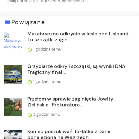
małą córeczką, a teraz chce, by zamieszk…
Powiązane
Makabryczne odkrycie w lesie pod Lisinami.
To szczątki zagin...
1 godzina temu
Grzybiarze odkryli szczątki, są wyniki DNA.
Tragiczny finał ...
1 godzina temu
Przełom w sprawie zaginięcia Jowity
Zielińskiej. Prokuratura...
3 godzin temu
Koniec poszukiwań. 15-latka z Danii
odnaleziona na Węgrzech