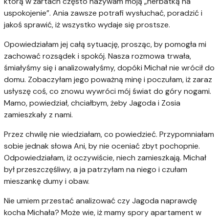
którą w żartach często nazywam moją „herbatką na
uspokojenie”. Ania zawsze potrafi wysłuchać, poradzić i
jakoś sprawić, iż wszystko wydaje się prostsze.
Opowiedziałam jej całą sytuację, prosząc, by pomogła mi
zachować rozsądek i spokój. Nasza rozmowa trwała,
śmiałyśmy się i analizowałyśmy, dopóki Michał nie wrócił do
domu. Zobaczyłam jego poważną minę i poczułam, iż zaraz
usłyszę coś, co znowu wywróci mój świat do góry nogami.
Mamo, powiedział, chciałbym, żeby Jagoda i Zosia
zamieszkały z nami.
Przez chwilę nie wiedziałam, co powiedzieć. Przypomniałam
sobie jednak słowa Ani, by nie oceniać zbyt pochopnie.
Odpowiedziałam, iż oczywiście, niech zamieszkają. Michał
był przeszczęśliwy, a ja patrzyłam na niego i czułam
mieszankę dumy i obaw.
Nie umiem przestać analizować czy Jagoda naprawdę
kocha Michała? Może wie, iż mamy spory apartament w