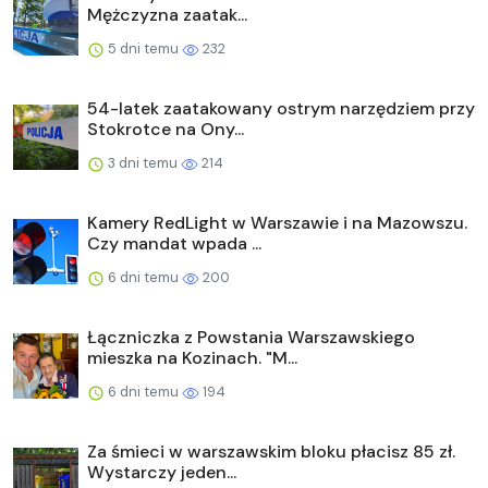
Mężczyzna zaatak...
5 dni temu
232
54-latek zaatakowany ostrym narzędziem przy
Stokrotce na Ony...
3 dni temu
214
Kamery RedLight w Warszawie i na Mazowszu.
Czy mandat wpada ...
6 dni temu
200
Łączniczka z Powstania Warszawskiego
mieszka na Kozinach. "M...
6 dni temu
194
Za śmieci w warszawskim bloku płacisz 85 zł.
Wystarczy jeden...