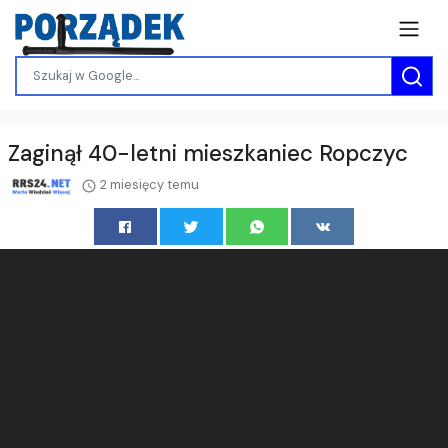
Zaginął 40-letni mieszkaniec Ropczyc
2 miesięcy temu