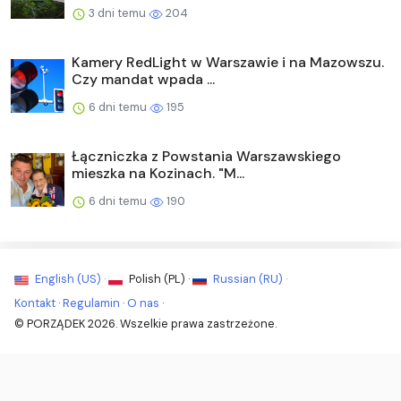
3 dni temu
204
Kamery RedLight w Warszawie i na Mazowszu.
Czy mandat wpada ...
6 dni temu
195
Łączniczka z Powstania Warszawskiego
mieszka na Kozinach. "M...
6 dni temu
190
English (US) ·
Polish (PL) ·
Russian (RU) ·
Kontakt
·
Regulamin
·
O nas
·
© PORZĄDEK 2026. Wszelkie prawa zastrzeżone.