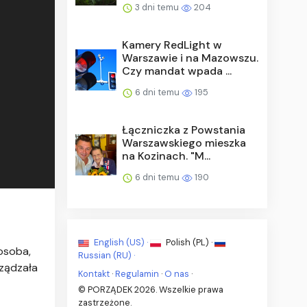
3 dni temu
204
Kamery RedLight w
Warszawie i na Mazowszu.
Czy mandat wpada ...
6 dni temu
195
Łączniczka z Powstania
Warszawskiego mieszka
na Kozinach. "M...
6 dni temu
190
English (US) ·
Polish (PL) ·
osoba,
Russian (RU) ·
rządzała
Kontakt
·
Regulamin
·
O nas
·
© PORZĄDEK 2026. Wszelkie prawa
zastrzeżone.