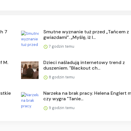
ch 7
Smutne wyznanie tuż przed „Tańcem z
gwiazdami”. „Myślę, iż l...
7 godzin temu
f M.
Dzieci naśladują internetowy trend z
duszeniem. "Blackout ch...
8 godzin temu
stkie
Narzeka na brak pracy. Helena Englert 
czy wygra "Tanie...
9 godzin temu