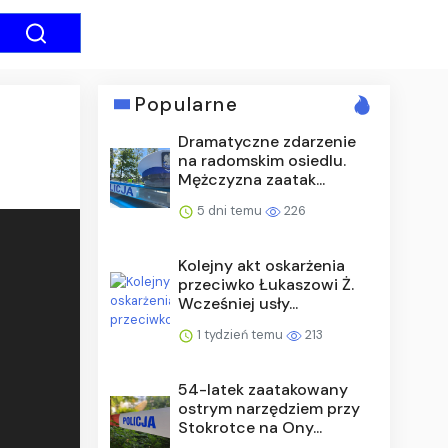
Popularne
Dramatyczne zdarzenie
na radomskim osiedlu.
Mężczyzna zaatak...
5 dni temu
226
Kolejny akt oskarżenia
przeciwko Łukaszowi Ż.
Wcześniej usły...
1 tydzień temu
213
54-latek zaatakowany
ostrym narzędziem przy
Stokrotce na Ony...