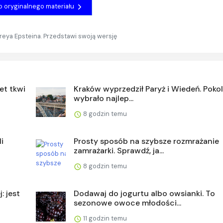
do oryginalnego materiału
freya Epsteina. Przedstawi swoją wersję
et tkwi
Kraków wyprzedził Paryż i Wiedeń. Pokol
wybrało najlep...
8 godzin temu
i
Prosty sposób na szybsze rozmrażanie
zamrażarki. Sprawdź, ja...
8 godzin temu
: jest
Dodawaj do jogurtu albo owsianki. To
sezonowe owoce młodości...
11 godzin temu