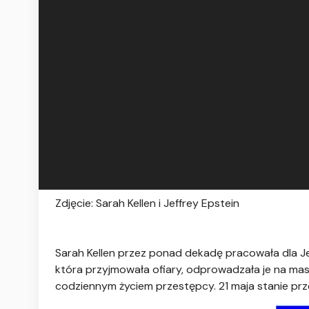
Zdjęcie: Sarah Kellen i Jeffrey Epstein
Sarah Kellen przez ponad dekadę pracowała dla J
która przyjmowała ofiary, odprowadzała je na masa
codziennym życiem przestępcy. 21 maja stanie pr