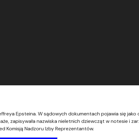
effreya Epsteina. W sądowych dokumentach pojawia się jako 
że, zapisywała nazwiska nieletnich dziewcząt w notesie i za
zed Komisją Nadzoru Izby Reprezentantów.