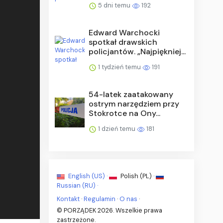
5 dni temu
192
Edward Warchocki
spotkał drawskich
policjantów. „Najpiękniej...
1 tydzień temu
191
54-latek zaatakowany
ostrym narzędziem przy
Stokrotce na Ony...
1 dzień temu
181
English (US) ·
Polish (PL) ·
Russian (RU) ·
Kontakt
·
Regulamin
·
O nas
·
© PORZĄDEK 2026. Wszelkie prawa
zastrzeżone.