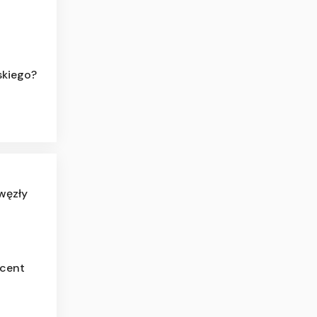
skiego?
węzły
ucent