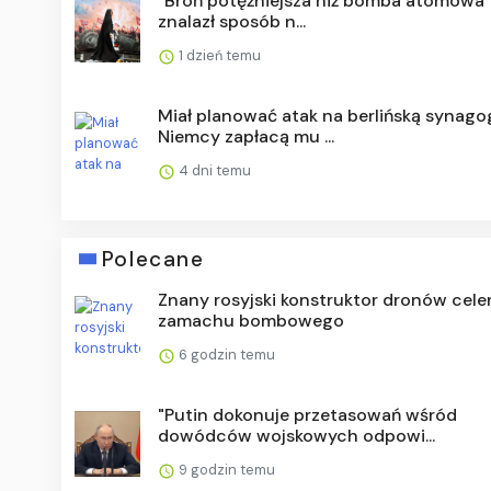
"Broń potężniejsza niż bomba atomowa".
znalazł sposób n...
1 dzień temu
Miał planować atak na berlińską synago
Niemcy zapłacą mu ...
4 dni temu
Polecane
Znany rosyjski konstruktor dronów cel
zamachu bombowego
6 godzin temu
"Putin dokonuje przetasowań wśród
dowódców wojskowych odpowi...
9 godzin temu