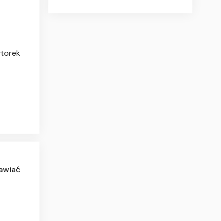
wtorek
tawiać