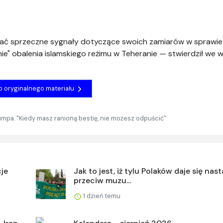
ać sprzeczne sygnały dotyczące swoich zamiarów w sprawie
nie" obalenia islamskiego reżimu w Teheranie — stwierdził we 
do oryginalnego materiału
rumpa. "Kiedy masz ranioną bestię, nie możesz odpuścić"
cje
Jak to jest, iż tylu Polaków daje się nas
przeciw muzu...
1 dzień temu