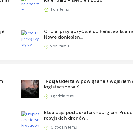
 Iran
Kalendarz – sierpień 2026
4 dni temu
gę.
Chciał przyłączyć się do Państwa Islam
Nowe doniesien...
5 dni temu
em
"Rosja uderza w powiązane z wojskiem 
logistyczne w Kij...
8 godzin temu
Eksplozja pod Jekaterynburgiem. Prod
rosyjskich dronów ...
10 godzin temu