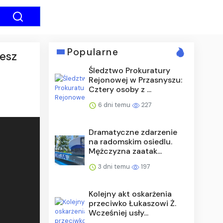
Popularne
żesz
Śledztwo Prokuratury
Rejonowej w Przasnyszu:
Cztery osoby z ...
6 dni temu
227
Dramatyczne zdarzenie
na radomskim osiedlu.
Mężczyzna zaatak...
3 dni temu
197
Kolejny akt oskarżenia
przeciwko Łukaszowi Ż.
Wcześniej usły...