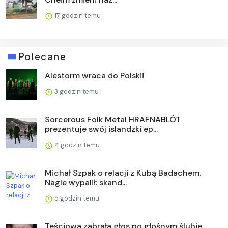
17 godzin temu
Polecane
Alestorm wraca do Polski!
3 godzin temu
Sorcerous Folk Metal HRAFNABLÓT
prezentuje swój islandzki ep...
4 godzin temu
Michał Szpak o relacji z Kubą Badachem.
Nagle wypalił: skand...
5 godzin temu
Teściowa zabrała głos po głośnym ślubie.