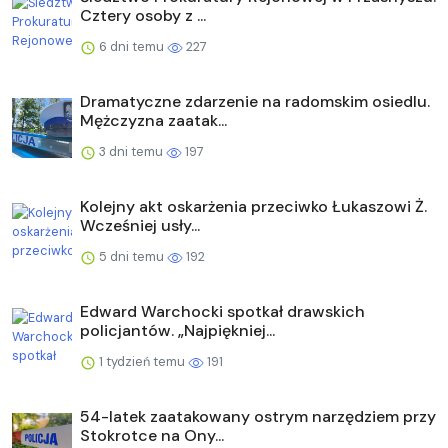
Cztery osoby z ...
6 dni temu
227
Dramatyczne zdarzenie na radomskim osiedlu.
Mężczyzna zaatak...
3 dni temu
197
Kolejny akt oskarżenia przeciwko Łukaszowi Ż.
Wcześniej usły...
5 dni temu
192
Edward Warchocki spotkał drawskich
policjantów. „Najpiękniej...
1 tydzień temu
191
54-latek zaatakowany ostrym narzędziem przy
Stokrotce na Ony...