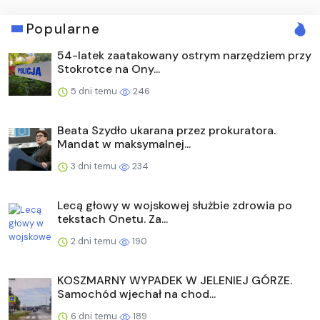
Popularne
54-latek zaatakowany ostrym narzędziem przy
Stokrotce na Ony...
5 dni temu
246
Beata Szydło ukarana przez prokuratora.
Mandat w maksymalnej...
3 dni temu
234
Lecą głowy w wojskowej służbie zdrowia po
tekstach Onetu. Za...
2 dni temu
190
KOSZMARNY WYPADEK W JELENIEJ GÓRZE.
Samochód wjechał na chod...
6 dni temu
189