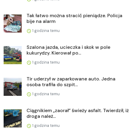
Tak łatwo można stracić pieniądze. Policja
bije na alarm
1 godzina temu
Szalona jazda, ucieczka i skok w pole
kukurydzy. Kierował po...
1 godzina temu
Tir uderzył w zaparkowane auto. Jedna
osoba trafiła do szpit...
1 godzina temu
Ciągnikiem „zaorał” świeży asfalt. Twierdził, iż
droga należ...
1 godzina temu