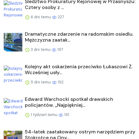
Śledztwo Prokuratury Rejonowej w Przasnyszu:
Cztery osoby z ...
6 dni temu
227
Dramatyczne zdarzenie na radomskim osiedlu.
Mężczyzna zaatak...
3 dni temu
197
Kolejny akt oskarżenia przeciwko Łukaszowi Ż.
Wcześniej usły...
5 dni temu
192
Edward Warchocki spotkał drawskich
policjantów. „Najpiękniej...
1 tydzień temu
191
54-latek zaatakowany ostrym narzędziem przy
Stokrotce na Ony...