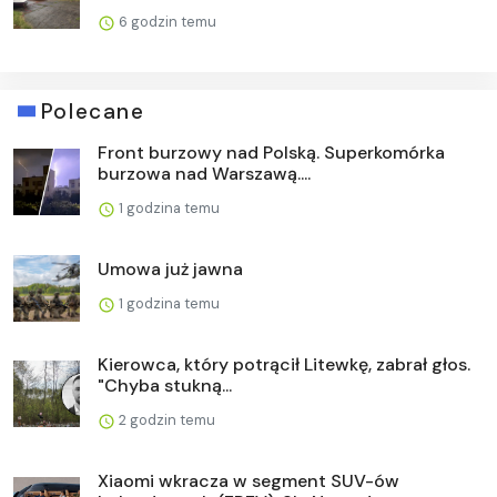
6 godzin temu
Polecane
Front burzowy nad Polską. Superkomórka
burzowa nad Warszawą....
1 godzina temu
Umowa już jawna
1 godzina temu
Kierowca, który potrącił Litewkę, zabrał głos.
"Chyba stukną...
2 godzin temu
Xiaomi wkracza w segment SUV-ów