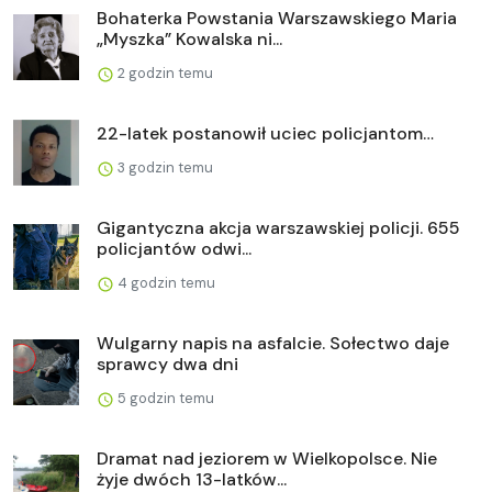
Bohaterka Powstania Warszawskiego Maria
„Myszka” Kowalska ni...
2 godzin temu
22-latek postanowił uciec policjantom…
3 godzin temu
Gigantyczna akcja warszawskiej policji. 655
policjantów odwi...
4 godzin temu
Wulgarny napis na asfalcie. Sołectwo daje
sprawcy dwa dni
5 godzin temu
Dramat nad jeziorem w Wielkopolsce. Nie
żyje dwóch 13-latków...