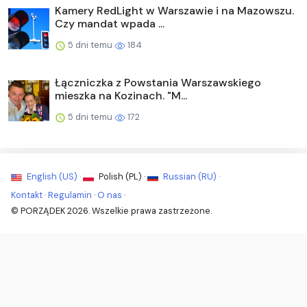
Kamery RedLight w Warszawie i na Mazowszu.
Czy mandat wpada ...
5 dni temu
184
Łączniczka z Powstania Warszawskiego
mieszka na Kozinach. "M...
5 dni temu
172
English (US) ·
Polish (PL) ·
Russian (RU) ·
Kontakt
·
Regulamin
·
O nas
·
© PORZĄDEK 2026. Wszelkie prawa zastrzeżone.