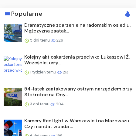
Popularne
Dramatyczne zdarzenie na radomskim osiedlu.
Mężczyzna zaatak...
5 dni temu
226
Kolejny akt oskarżenia przeciwko Łukaszowi Ż.
Wcześniej usły...
1 tydzień temu
213
54-latek zaatakowany ostrym narzędziem przy
Stokrotce na Ony...
3 dni temu
204
Kamery RedLight w Warszawie i na Mazowszu.
Czy mandat wpada ...
6 dni temu
195