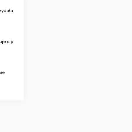
wydała
je się
nie