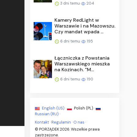
3 dni temu
204
Kamery RedLight w
Warszawie i na Mazowszu.
Czy mandat wpada ...
6 dni temu
195
Łączniczka z Powstania
Warszawskiego mieszka
na Kozinach. "M...
6 dni temu
190
English (US) ·
Polish (PL) ·
Russian (RU) ·
Kontakt
·
Regulamin
·
O nas
·
© PORZĄDEK 2026. Wszelkie prawa
zastrzeżone.