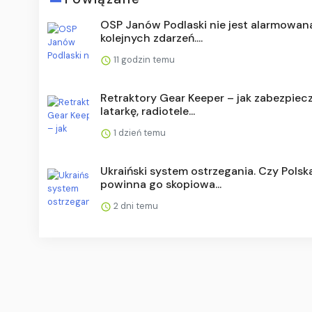
OSP Janów Podlaski nie jest alarmowan
kolejnych zdarzeń....
11 godzin temu
Retraktory Gear Keeper – jak zabezpiec
latarkę, radiotele...
1 dzień temu
Ukraiński system ostrzegania. Czy Polsk
powinna go skopiowa...
2 dni temu