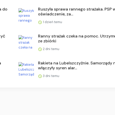
a do
Ruszyła sprawa rannego strażaka. PSP 
oświadczenie, za...
1 dzień temu
zyć
Ranny strażak czeka na pomoc. Utrzymu
ze zbiórki
2 dni temu
a
Rakieta na Lubelszczyźnie. Samorządy 
włączyły syren alar...
3 dni temu