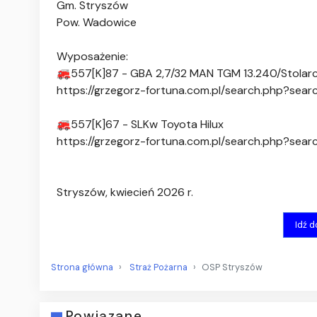
Gm. Stryszów
Pow. Wadowice
Wyposażenie:
🚒557[K]87 - GBA 2,7/32 MAN TGM 13.240/Stolar
https://grzegorz-fortuna.com.pl/search.php?se
🚒557[K]67 - SLKw Toyota Hilux
https://grzegorz-fortuna.com.pl/search.php?se
Stryszów, kwiecień 2026 r.
Idź 
Strona główna
Straż Pożarna
OSP Stryszów
Powiązane