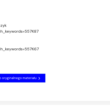
czyk
arch_keywords=557K87
arch_keywords=557K67
do oryginalnego materiału