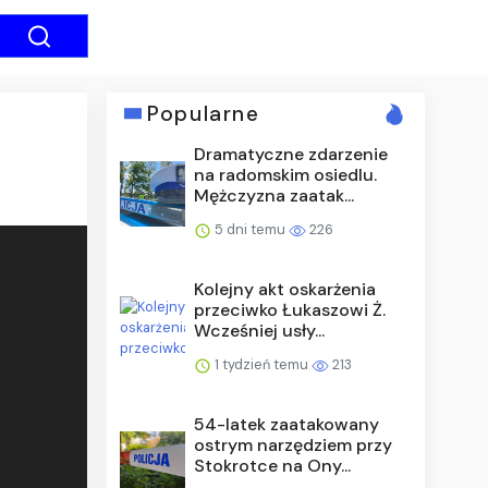
Popularne
Dramatyczne zdarzenie
na radomskim osiedlu.
Mężczyzna zaatak...
5 dni temu
226
Kolejny akt oskarżenia
przeciwko Łukaszowi Ż.
Wcześniej usły...
1 tydzień temu
213
54-latek zaatakowany
ostrym narzędziem przy
Stokrotce na Ony...