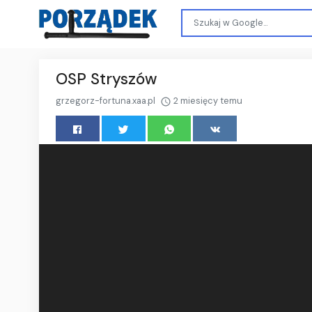
OSP Stryszów
grzegorz-fortuna.xaa.pl
2 miesięcy temu