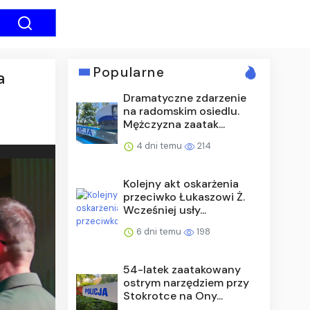
Popularne
a
Dramatyczne zdarzenie
na radomskim osiedlu.
Mężczyzna zaatak...
4 dni temu
214
Kolejny akt oskarżenia
przeciwko Łukaszowi Ż.
Wcześniej usły...
6 dni temu
198
54-latek zaatakowany
ostrym narzędziem przy
Stokrotce na Ony...