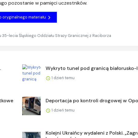
ugo pozostanie w pamięci uczestników.
do oryginalnego materiału
 35-lecia Śląskiego Oddziału Straży Granicznej z Raciborza
.
Wykryto tunel pod granicą białorusko-
1 dzień temu
ątkowe
Deportacja po kontroli drogowej w Opo
1 dzień temu
Kolejni Ukraińcy wydaleni z Polski. „Zagr