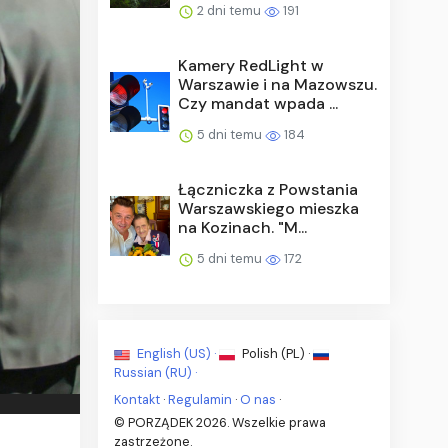
2 dni temu
191
Kamery RedLight w
Warszawie i na Mazowszu.
Czy mandat wpada ...
5 dni temu
184
Łączniczka z Powstania
Warszawskiego mieszka
na Kozinach. "M...
5 dni temu
172
English (US) ·
Polish (PL) ·
Russian (RU) ·
Kontakt
·
Regulamin
·
O nas
·
© PORZĄDEK 2026. Wszelkie prawa
zastrzeżone.