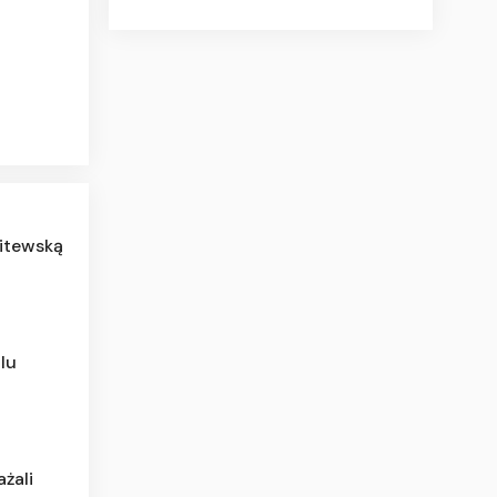
litewską
lu
ażali