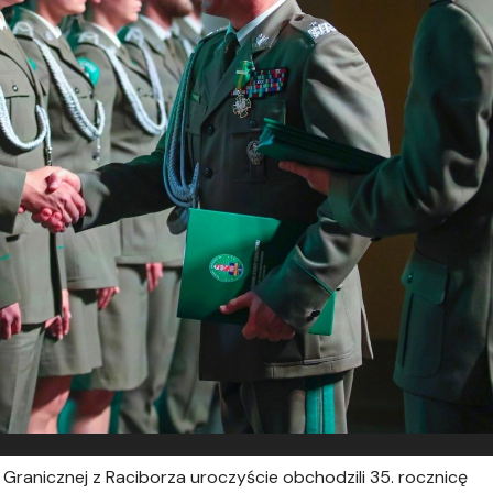
 Granicznej z Raciborza uroczyście obchodzili 35. rocznicę