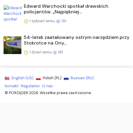
Edward Warchocki spotkał drawskich
policjantów. „Najpiękniej...
1 tydzień temu
191
54-latek zaatakowany ostrym narzędziem przy
Stokrotce na Ony...
1 dzień temu
181
English (US) ·
Polish (PL) ·
Russian (RU) ·
Kontakt
·
Regulamin
·
O nas
·
© PORZĄDEK 2026. Wszelkie prawa zastrzeżone.