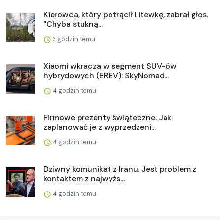
Kierowca, który potrącił Litewkę, zabrał głos.
"Chyba stukną...
3 godzin temu
Xiaomi wkracza w segment SUV-ów
hybrydowych (EREV): SkyNomad...
4 godzin temu
Firmowe prezenty świąteczne. Jak
zaplanować je z wyprzedzeni...
4 godzin temu
Dziwny komunikat z Iranu. Jest problem z
kontaktem z najwyżs...
4 godzin temu