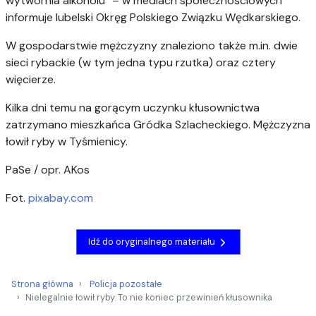
wytwórnia alkoholu” – w mediach społecznościowych
informuje lubelski Okręg Polskiego Związku Wędkarskiego.
W gospodarstwie mężczyzny znaleziono także m.in. dwie
sieci rybackie (w tym jedna typu rzutka) oraz cztery
więcierze.
Kilka dni temu na gorącym uczynku kłusownictwa
zatrzymano mieszkańca Gródka Szlacheckiego. Mężczyzna
łowił ryby w Tyśmienicy.
PaSe / opr. AKos
Fot.
pixabay.com
Idź do oryginalnego materiału
Strona główna
Policja pozostałe
Nielegalnie łowił ryby. To nie koniec przewinień kłusownika