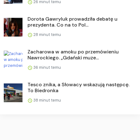
26 minut temu
Dorota Gawryluk prowadziła debatę u
prezydenta. Co na to Pol...
28 minut temu
Zacharowa w amoku po przemówieniu
Nawrockiego. „Gdański muze...
36 minut temu
Tesco znika, a Słowacy wskazują następcę.
To Biedronka
38 minut temu