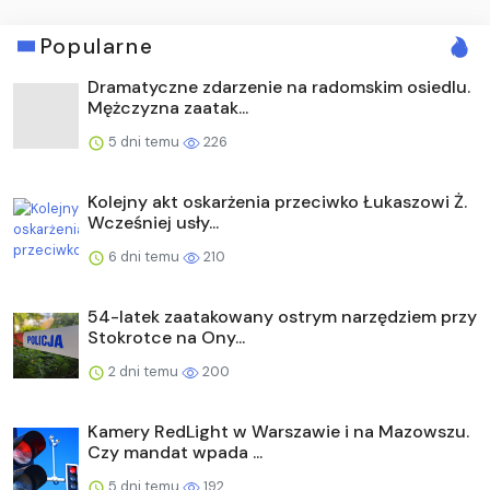
Popularne
Dramatyczne zdarzenie na radomskim osiedlu.
Mężczyzna zaatak...
5 dni temu
226
Kolejny akt oskarżenia przeciwko Łukaszowi Ż.
Wcześniej usły...
6 dni temu
210
54-latek zaatakowany ostrym narzędziem przy
Stokrotce na Ony...
2 dni temu
200
Kamery RedLight w Warszawie i na Mazowszu.
Czy mandat wpada ...
5 dni temu
192