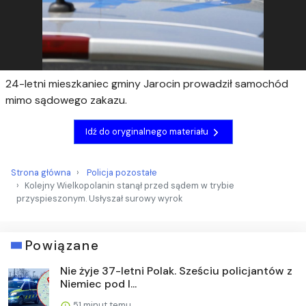
24-letni mieszkaniec gminy Jarocin prowadził samochód
mimo sądowego zakazu.
Idź do oryginalnego materiału
Strona główna
Policja pozostałe
Kolejny Wielkopolanin stanął przed sądem w trybie
przyspieszonym. Usłyszał surowy wyrok
Powiązane
Nie żyje 37-letni Polak. Sześciu policjantów z
Niemiec pod l...
51 minut temu