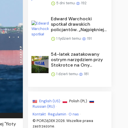
5 dni temu
192
Edward Warchocki
spotkał drawskich
policjantów. „Najpiękniej...
1 tydzień temu
191
54-latek zaatakowany
ostrym narzędziem przy
Stokrotce na Ony...
1 dzień temu
181
English (US) ·
Polish (PL) ·
Russian (RU) ·
Kontakt
·
Regulamin
·
O nas
·
© PORZĄDEK 2026. Wszelkie prawa
j "floty
zastrzeżone.