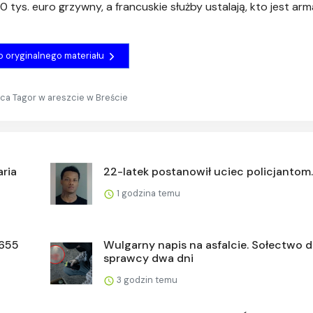
150 tys. euro grzywny, a francuskie służby ustalają, kto jest a
do oryginalnego materiału
wca Tagor w areszcie w Breście
ria
22-latek postanowił uciec policjantom
1 godzina temu
 655
Wulgarny napis na asfalcie. Sołectwo d
sprawcy dwa dni
3 godzin temu