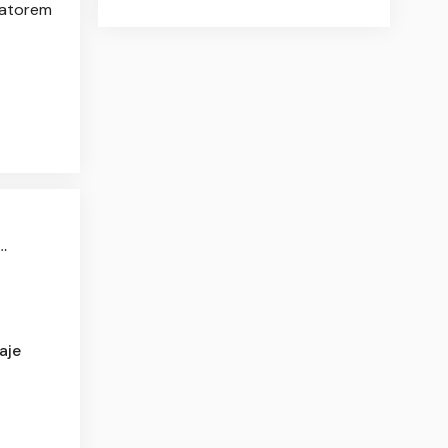
rmatorem
…
aje