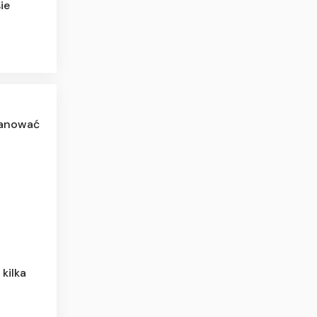
ie
lanować
 kilka