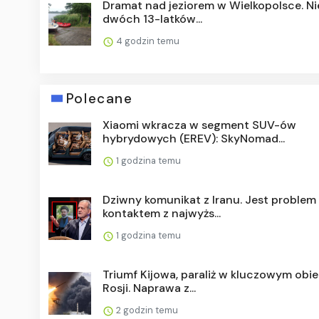
Dramat nad jeziorem w Wielkopolsce. Ni
dwóch 13-latków...
4 godzin temu
Polecane
Xiaomi wkracza w segment SUV-ów
hybrydowych (EREV): SkyNomad...
1 godzina temu
Dziwny komunikat z Iranu. Jest problem
kontaktem z najwyżs...
1 godzina temu
Triumf Kijowa, paraliż w kluczowym obie
Rosji. Naprawa z...
2 godzin temu