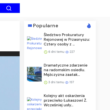
Popularne
Śledztwo Prokuratury
Rejonowej w Przasnyszu:
Cztery osoby z ...
6 dni temu
227
Dramatyczne zdarzenie
na radomskim osiedlu.
Mężczyzna zaatak...
3 dni temu
197
Kolejny akt oskarżenia
przeciwko Łukaszowi Ż.
Wcześniej usły...