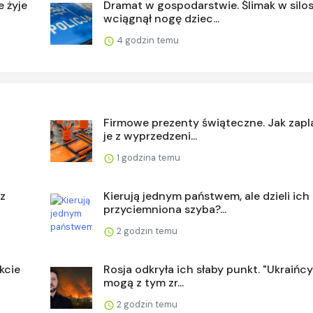
e żyje
Dramat w gospodarstwie. Ślimak w silos
wciągnął nogę dziec...
4 godzin temu
Firmowe prezenty świąteczne. Jak zap
je z wyprzedzeni...
1 godzina temu
 z
Kierują jednym państwem, ale dzieli ich
przyciemniona szyba?...
2 godzin temu
kcie
Rosja odkryła ich słaby punkt. "Ukraińcy
mogą z tym zr...
2 godzin temu