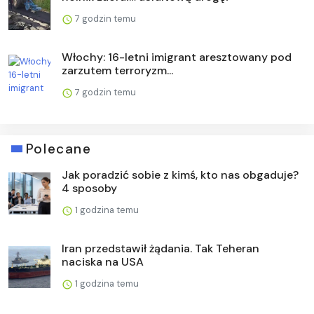
7 godzin temu
Włochy: 16-letni imigrant aresztowany pod
zarzutem terroryzm...
7 godzin temu
Polecane
Jak poradzić sobie z kimś, kto nas obgaduje?
4 sposoby
1 godzina temu
Iran przedstawił żądania. Tak Teheran
naciska na USA
1 godzina temu