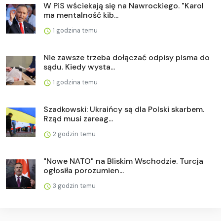
W PiS wściekają się na Nawrockiego. "Karol
ma mentalność kib...
1 godzina temu
Nie zawsze trzeba dołączać odpisy pisma do
sądu. Kiedy wysta...
1 godzina temu
Szadkowski: Ukraińcy są dla Polski skarbem.
Rząd musi zareag...
2 godzin temu
"Nowe NATO" na Bliskim Wschodzie. Turcja
ogłosiła porozumien...
3 godzin temu