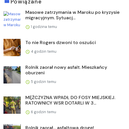
Powiązane
Masowe zatrzymania w Maroku po kryzysie
migracyjnym. Sytuacj...
1 godzina temu
To nie Rogers dzwoni to oszuści
4 godzin temu
Rolnik zaorał nowy asfalt. Mieszkańcy
oburzeni
5 godzin temu
MĘŻCZYZNA WPADŁ DO FOSY MIEJSKIEJ.
RATOWNICY WSR DOTARLI W 3...
6 godzin temu
Rolnik zaorał… asfaltową drogę!