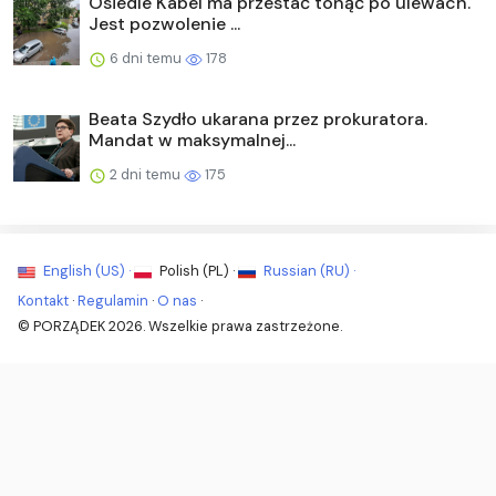
Osiedle Kabel ma przestać tonąć po ulewach.
Jest pozwolenie ...
6 dni temu
178
Beata Szydło ukarana przez prokuratora.
Mandat w maksymalnej...
2 dni temu
175
English (US) ·
Polish (PL) ·
Russian (RU) ·
Kontakt
·
Regulamin
·
O nas
·
© PORZĄDEK 2026. Wszelkie prawa zastrzeżone.