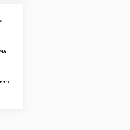
la
 Ma
datki