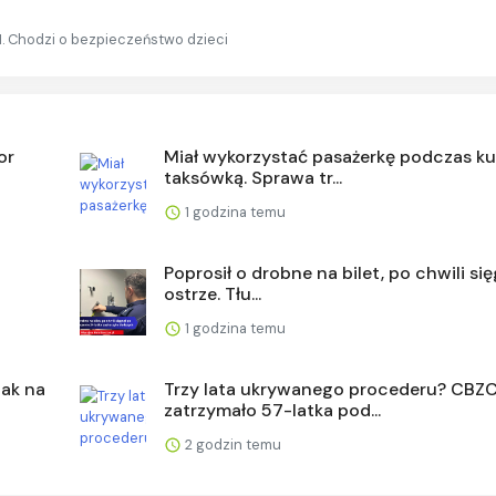
. Chodzi o bezpieczeństwo dzieci
or
Miał wykorzystać pasażerkę podczas ku
taksówką. Sprawa tr...
1 godzina temu
Poprosił o drobne na bilet, po chwili si
ostrze. Tłu...
1 godzina temu
ak na
Trzy lata ukrywanego procederu? CBZ
zatrzymało 57-latka pod...
2 godzin temu