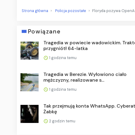
Strona główna
Policja pozostałe
Floryda pozywa OpenAI
Powiązane
Tragedia w powiecie wadowickim. Trakt
przygniótł 64-latka
1 godzina temu
Tragedia w Berezie. Wyłowiono ciało
mężczyzny, realizowane s...
1 godzina temu
Tak przejmują konta WhatsApp. Cyberat
Żabkę
2 godzin temu