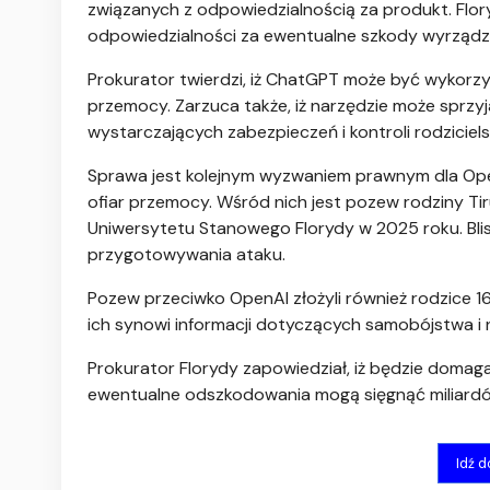
związanych z odpowiedzialnością za produkt. Flo
odpowiedzialności za ewentualne szkody wyrząd
Prokurator twierdzi, iż ChatGPT może być wykorz
przemocy. Zarzuca także, iż narzędzie może sprzy
wystarczających zabezpieczeń i kontroli rodzicielsk
Sprawa jest kolejnym wyzwaniem prawnym dla OpenA
ofiar przemocy. Wśród nich jest pozew rodziny Ti
Uniwersytetu Stanowego Florydy w 2025 roku. Bli
przygotowywania ataku.
Pozew przeciwko OpenAI złożyli również rodzice 16-l
ich synowi informacji dotyczących samobójstwa 
Prokurator Florydy zapowiedział, iż będzie doma
ewentualne odszkodowania mogą sięgnąć miliardó
Idź 