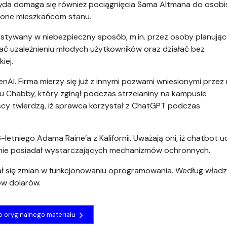
ryda domaga się również pociągnięcia Sama Altmana do osobi
zone mieszkańcom stanu.
ystywany w niebezpieczny sposób, m.in. przez osoby planując
jać uzależnieniu młodych użytkowników oraz działać bez
iej.
I. Firma mierzy się już z innymi pozwami wniesionymi przez 
ru Chabby, który zginął podczas strzelaniny na kampusie
scy twierdzą, iż sprawca korzystał z ChatGPT podczas
etniego Adama Raine’a z Kalifornii. Uważają oni, iż chatbot ud
i nie posiadał wystarczających mechanizmów ochronnych.
gał się zmian w funkcjonowaniu oprogramowania. Według władz
w dolarów.
do oryginalnego materiału