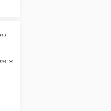
rsu
ęgnął po
C