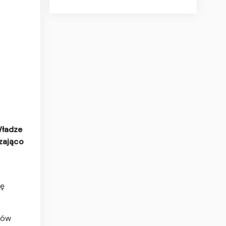
Władze
zająco
nę
sów