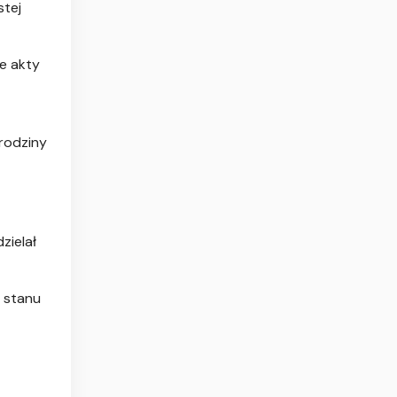
stej
e akty
rodziny
zielał
 stanu