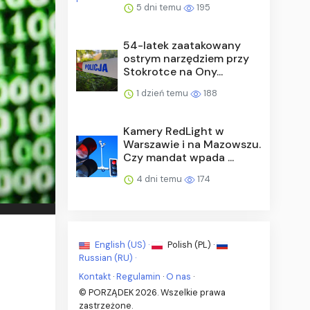
5 dni temu
195
54-latek zaatakowany
ostrym narzędziem przy
Stokrotce na Ony...
1 dzień temu
188
Kamery RedLight w
Warszawie i na Mazowszu.
Czy mandat wpada ...
4 dni temu
174
English (US) ·
Polish (PL) ·
Russian (RU) ·
Kontakt
·
Regulamin
·
O nas
·
© PORZĄDEK 2026. Wszelkie prawa
zastrzeżone.