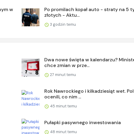
jnym w
Po promilach kopał auto - straty na 5 t
złotych - Aktu...
3 godzin temu
Dwa nowe święta w kalendarzu? Minist
chce zmian w prze...
27 minut temu
Rok Nawrockiego i kilkadziesiąt wet. Po
ocenili, co nim ...
45 minut temu
Pułapki pasywnego inwestowania
48 minut temu