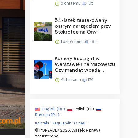
5 dni temu
195
54-latek zaatakowany
ostrym narzędziem przy
Stokrotce na Ony...
1 dzień temu
188
Kamery RedLight w
Warszawie i na Mazowszu.
Czy mandat wpada ...
4 dni temu
174
English (US) ·
Polish (PL) ·
Russian (RU) ·
Kontakt
·
Regulamin
·
O nas
·
© PORZĄDEK 2026. Wszelkie prawa
zastrzeżone.