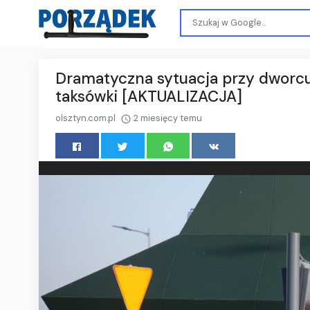
Dramatyczna sytuacja przy dworc
taksówki [AKTUALIZACJA]
olsztyn.com.pl
2 miesięcy temu