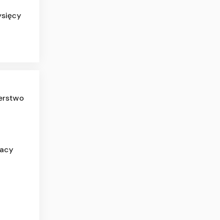
ysięcy
erstwo
lacy