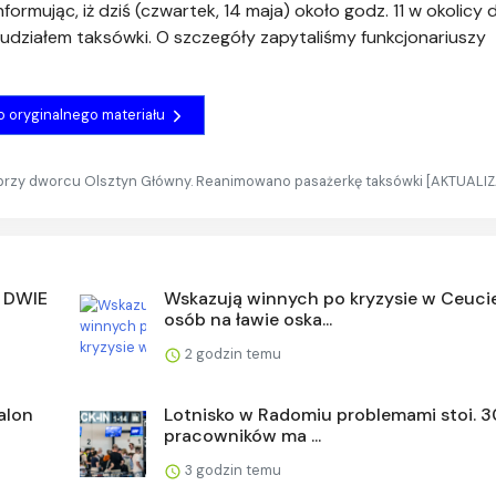
informując, iż dziś (czwartek, 14 maja) około godz. 11 w okolicy
 udziałem taksówki. O szczegóły zapytaliśmy funkcjonariuszy
do oryginalnego materiału
przy dworcu Olsztyn Główny. Reanimowano pasażerkę taksówki [AKTUALI
 DWIE
Wskazują winnych po kryzysie w Ceucie
osób na ławie oska...
2 godzin temu
salon
Lotnisko w Radomiu problemami stoi. 3
pracowników ma ...
3 godzin temu