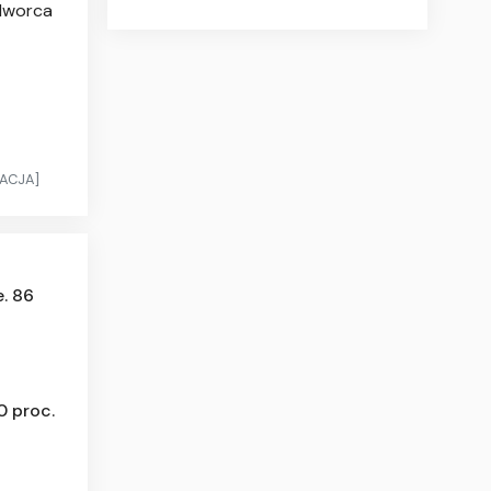
 dworca
ZACJA]
. 86
0 proc.