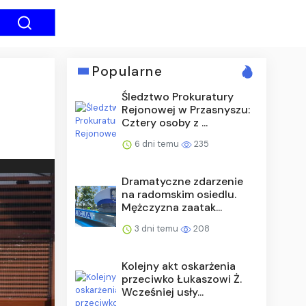
Popularne
Śledztwo Prokuratury
Rejonowej w Przasnyszu:
Cztery osoby z ...
6 dni temu
235
Dramatyczne zdarzenie
na radomskim osiedlu.
Mężczyzna zaatak...
3 dni temu
208
Kolejny akt oskarżenia
przeciwko Łukaszowi Ż.
Wcześniej usły...