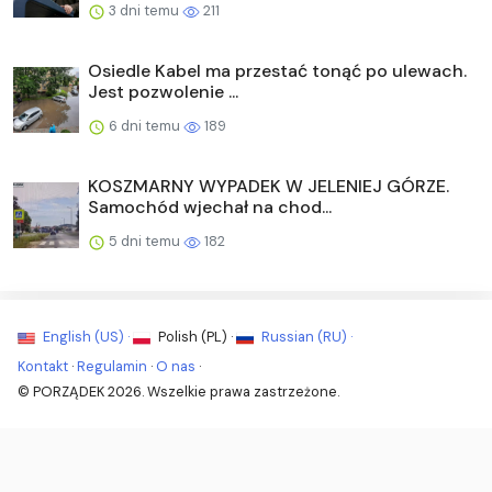
3 dni temu
211
Osiedle Kabel ma przestać tonąć po ulewach.
Jest pozwolenie ...
6 dni temu
189
KOSZMARNY WYPADEK W JELENIEJ GÓRZE.
Samochód wjechał na chod...
5 dni temu
182
English (US) ·
Polish (PL) ·
Russian (RU) ·
Kontakt
·
Regulamin
·
O nas
·
© PORZĄDEK 2026. Wszelkie prawa zastrzeżone.