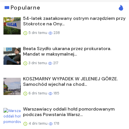
Popularne
54-latek zaatakowany ostrym narzędziem przy
Stokrotce na Ony...
5 dni temu
238
Beata Szydło ukarana przez prokuratora.
Mandat w maksymalnej...
3 dni temu
217
KOSZMARNY WYPADEK W JELENIEJ GÓRZE.
Samochód wjechał na chod...
6 dni temu
185
Warszawiacy oddali hołd pomordowanym
podczas Powstania Warsz...
4 dni temu
178