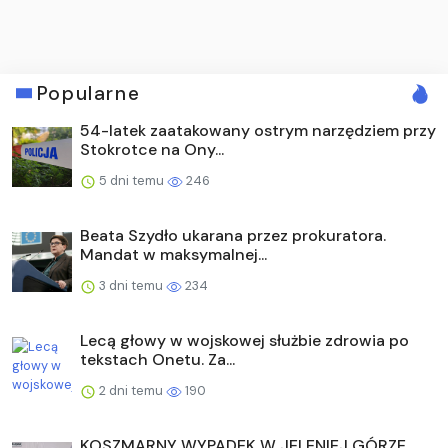
Popularne
54-latek zaatakowany ostrym narzędziem przy
Stokrotce na Ony...
5 dni temu
246
Beata Szydło ukarana przez prokuratora.
Mandat w maksymalnej...
3 dni temu
234
Lecą głowy w wojskowej służbie zdrowia po
tekstach Onetu. Za...
2 dni temu
190
KOSZMARNY WYPADEK W JELENIEJ GÓRZE.