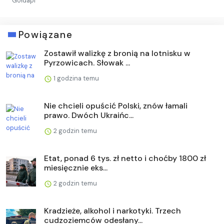
Gołdapi
Powiązane
Zostawił walizkę z bronią na lotnisku w
Pyrzowicach. Słowak ...
1 godzina temu
Nie chcieli opuścić Polski, znów łamali
prawo. Dwóch Ukraińc...
2 godzin temu
Etat, ponad 6 tys. zł netto i choćby 1800 zł
miesięcznie eks...
2 godzin temu
Kradzieże, alkohol i narkotyki. Trzech
cudzoziemców odesłany...