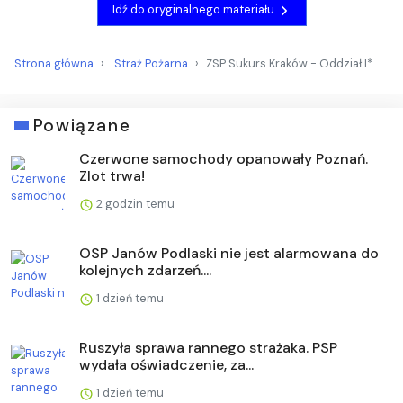
Idź do oryginalnego materiału
Strona główna
Straż Pożarna
ZSP Sukurs Kraków - Oddział I*
Powiązane
Czerwone samochody opanowały Poznań.
Zlot trwa!
2 godzin temu
OSP Janów Podlaski nie jest alarmowana do
kolejnych zdarzeń....
1 dzień temu
Ruszyła sprawa rannego strażaka. PSP
wydała oświadczenie, za...
1 dzień temu