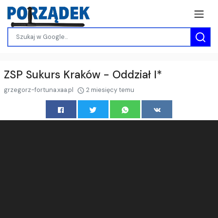
ZSP Sukurs Kraków - Oddział I*
grzegorz-fortuna.xaa.pl
2 miesięcy temu