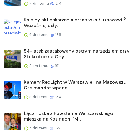
4 dni temu
214
Kolejny akt oskarżenia przeciwko Łukaszowi Ż.
Wcześniej usły...
6 dni temu
198
54-latek zaatakowany ostrym narzędziem przy
Stokrotce na Ony...
2 dni temu
191
Kamery RedLight w Warszawie i na Mazowszu.
Czy mandat wpada ...
5 dni temu
184
Łączniczka z Powstania Warszawskiego
mieszka na Kozinach. "M...
5 dni temu
172