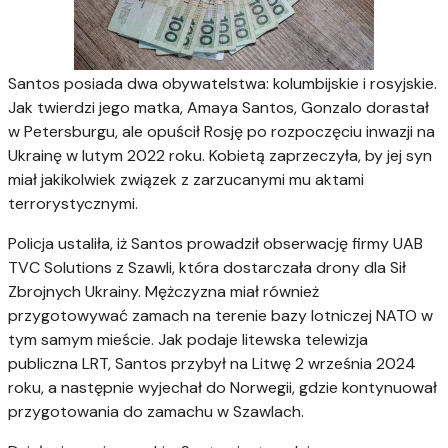
Santos posiada dwa obywatelstwa: kolumbijskie i rosyjskie.
Jak twierdzi jego matka, Amaya Santos, Gonzalo dorastał
w Petersburgu, ale opuścił Rosję po rozpoczęciu inwazji na
Ukrainę w lutym 2022 roku. Kobietą zaprzeczyła, by jej syn
miał jakikolwiek związek z zarzucanymi mu aktami
terrorystycznymi.
Policja ustaliła, iż Santos prowadził obserwację firmy UAB
TVC Solutions z Szawli, która dostarczała drony dla Sił
Zbrojnych Ukrainy. Mężczyzna miał również
przygotowywać zamach na terenie bazy lotniczej NATO w
tym samym mieście. Jak podaje litewska telewizja
publiczna LRT, Santos przybył na Litwę 2 września 2024
roku, a następnie wyjechał do Norwegii, gdzie kontynuował
przygotowania do zamachu w Szawlach.