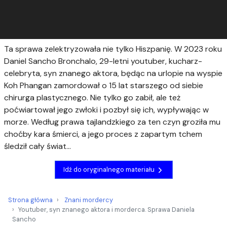
Ta sprawa zelektryzowała nie tylko Hiszpanię. W 2023 roku
Daniel Sancho Bronchalo, 29-letni youtuber, kucharz-
celebryta, syn znanego aktora, będąc na urlopie na wyspie
Koh Phangan zamordował o 15 lat starszego od siebie
chirurga plastycznego. Nie tylko go zabił, ale też
poćwiartował jego zwłoki i pozbył się ich, wypływając w
morze. Według prawa tajlandzkiego za ten czyn groziła mu
choćby kara śmierci, a jego proces z zapartym tchem
śledził cały świat…
Idź do oryginalnego materiału
Strona główna
Znani mordercy
Youtuber, syn znanego aktora i morderca. Sprawa Daniela
Sancho