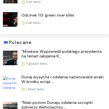
2 lat temu
Odcinek 113: green river killer
3 lat temu
Polecane
"Moskwa: Wypowiedź polskiego prezydenta
na temat zabijania R...
11 godzin temu
Dunaj wysycha i odsłania nazistowskie wraki.
W środku wciąż ...
1 dzień temu
"Niski poziom Dunaju odsłania szczątki
żołnierzy Wehrmachtu ...