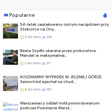
Popularne
54-latek zaatakowany ostrym narzędziem przy
Stokrotce na Ony...
5 dni temu
238
Beata Szydło ukarana przez prokuratora.
Mandat w maksymalnej...
3 dni temu
217
KOSZMARNY WYPADEK W JELENIEJ GÓRZE.
Samochód wjechał na chod...
6 dni temu
185
Warszawiacy oddali hołd pomordowanym
podczas Powstania Warsz...