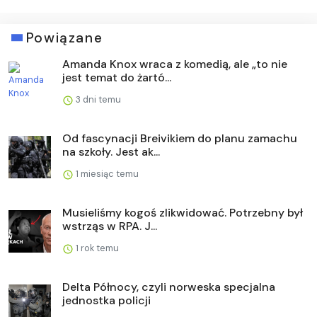
Powiązane
Amanda Knox wraca z komedią, ale „to nie
jest temat do żartó...
3 dni temu
Od fascynacji Breivikiem do planu zamachu
na szkoły. Jest ak...
1 miesiąc temu
Musieliśmy kogoś zlikwidować. Potrzebny był
wstrząs w RPA. J...
1 rok temu
Delta Północy, czyli norweska specjalna
jednostka policji