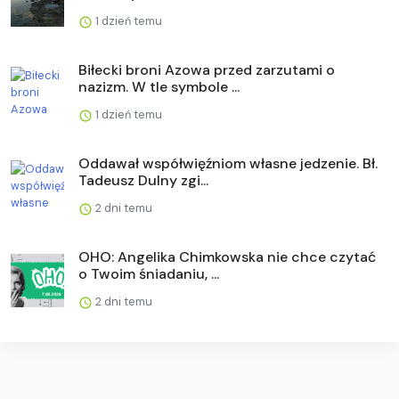
1 dzień temu
Biłecki broni Azowa przed zarzutami o
nazizm. W tle symbole ...
1 dzień temu
Oddawał współwięźniom własne jedzenie. Bł.
Tadeusz Dulny zgi...
2 dni temu
OHO: Angelika Chimkowska nie chce czytać
o Twoim śniadaniu, ...
2 dni temu